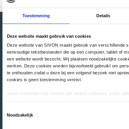
Toestemming
Details
Deze website maakt gebruik van cookies
Direct naar
Deze website van SIVON maakt gebruik van verschillende soo
Uitgevoerde DPIA’s
eenvoudige tekstbestanden die op een computer, tablet of mo
een website wordt bezocht. Wij plaatsen noodzakelijke cooki
Toetsen verwerkersovereenkomsten
werken. Deze cookies worden bijvoorbeeld gebruikt om persoo
Leermiddelen aanbesteding vo
te onthouden zodat u deze bij een volgend bezoek niet opnieu
Onze rol in IBP
cookies is geen toestemming vereist.
Onze rol in de leermiddelenmarkt
Belangenbehartiging
Soms embedden wij content van andere websites, zoals vide
Aanbestedingskalender
content kan marketingcookies plaatsen, bijvoorbeeld om adve
gebruikersgedrag bij te houden. Deze cookies worden alleen 
Toestemmingsselectie
voor geeft of interactie heeft met de embedded content. In 
Noodzakelijk
worden gedeeld met 1 partij. Lees de privacyverklaring van d
kwestie om te zien hoe zij uw persoonsgegevens verwerken