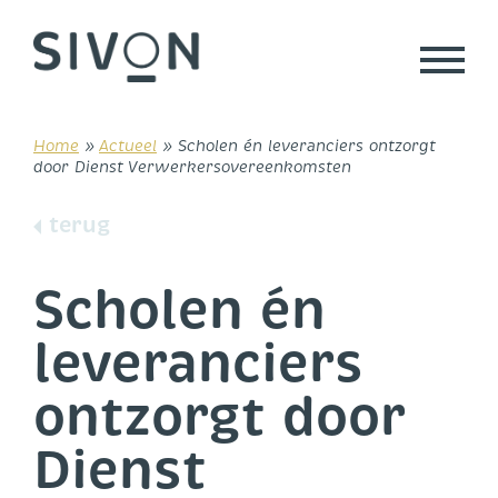
Skip
to
content
Home
»
Actueel
»
Scholen én leveranciers ontzorgt
door Dienst Verwerkersovereenkomsten
terug
Scholen én
leveranciers
ontzorgt door
Dienst