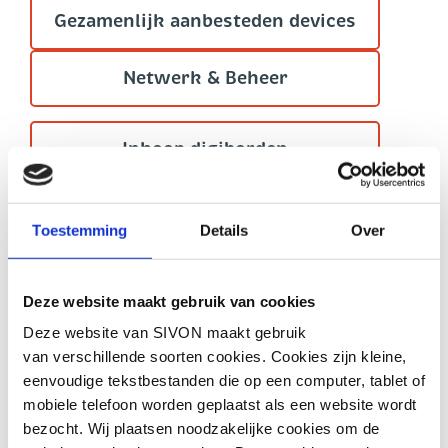
Gezamenlijk aanbesteden devices
Netwerk & Beheer
Inkoop digiborden
Leermiddelen en
Toestemming
Details
Over
leeromgevingen
Deze website maakt gebruik van cookies
Deze website van SIVON maakt gebruik
Leermiddelen die aansluiten bij de
van verschillende soorten cookies. Cookies zijn kleine,
onderwijsvisie van uw school zijn
eenvoudige tekstbestanden die op een computer, tablet of
essentieel voor goed onderwijs. Maar de
aanbesteding ervan is een omvangrijke
mobiele telefoon worden geplaatst als een website wordt
klus. SIVON kan je hierbij helpen en werk
bezocht. Wij plaatsen noodzakelijke cookies om de