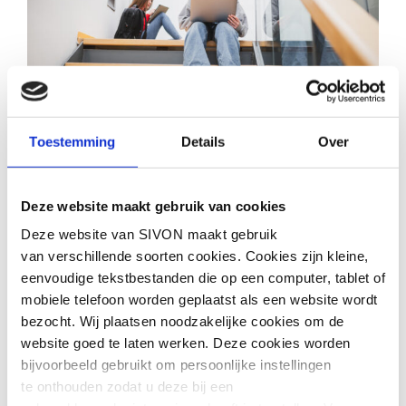
15 JULI 2026
Verkenning inkoop
Toestemming
Details
Over
ELO’s
>
Deze website maakt gebruik van cookies
Deze website van SIVON maakt gebruik
van verschillende soorten cookies. Cookies zijn kleine,
eenvoudige tekstbestanden die op een computer, tablet of
mobiele telefoon worden geplaatst als een website wordt
bezocht. Wij plaatsen noodzakelijke cookies om de
website goed te laten werken. Deze cookies worden
bijvoorbeeld gebruikt om persoonlijke instellingen
te onthouden zodat u deze bij een