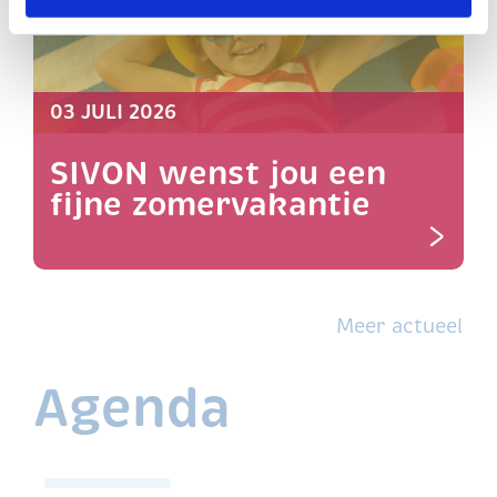
03 JULI 2026
SIVON wenst jou een
fijne zomervakantie
>
Meer actueel
Agenda