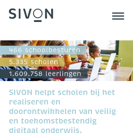
Skip
to
content
466 schoolbesturen
5.335 scholen
1.609.758 leerlingen
SIVON helpt scholen bij het
realiseren en
doorontwikkelen van veilig
en toekomstbestendig
digitaal onderwijs.