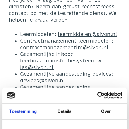
Heb je een vraag over een van onze
diensten? Neem dan gerust rechtstreeks
contact op met de betreffende dienst. We
helpen je graag verder.
Leermiddelen:
leermiddelen@sivon.nl
Contractmanagement leermiddelen:
contractmanagementlm@sivon.nl
Gezamenlijke inkoop
leerlingadministratiesysteem vo:
las@sivon.nl
Gezamenlijke aanbesteding devices:
devices@sivon.nl
Gezamenlijke aanbesteding
digiborden:
digiborden@sivon.nl
Informatiebeveiliging en privacy:
ibp@sivon.nl
Toestemming
Details
Over
Netwerk & Beheer:
netwerkbeheer@sivon.nl
Veilig Internet: