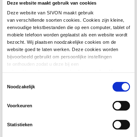
Deze website maakt gebruik van cookies
veiliginternet@sivon.nl
Back-updienst:
back-
Deze website van SIVON maakt gebruik
updienst@sivon.nl
van verschillende soorten cookies. Cookies zijn kleine,
Open source – digitale
eenvoudige tekstbestanden die op een computer, tablet of
onafhankelijkheid:
mobiele telefoon worden geplaatst als een website wordt
opensource@sivon.nl
bezocht. Wij plaatsen noodzakelijke cookies om de
Financiën:
financien@sivon.nl
website goed te laten werken. Deze cookies worden
Algemeen:
info@sivon.nl
bijvoorbeeld gebruikt om persoonlijke instellingen
te onthouden zodat u deze bij een
SIVON support
volgend bezoek niet opnieuw hoeft in te stellen. Voor
deze cookies is geen toestemming vereist.
Toestemmingsselectie
Noodzakelijk
Voor technische vragen over de dienst
Soms embedden wij content van andere websites, zoals
Veilig Internet neem je contact op
video’s of widgets. Deze externe content kan
met de supportafdeling van Kennisnet
Voorkeuren
marketingcookies plaatsen, bijvoorbeeld om advertenties
via
079 – 329 68 68
(bereikbaar tussen
aan te passen of gebruikersgedrag bij te houden. Deze
9.00 – 17.00 uur)
cookies worden alleen geplaatst als u hier toestemming
of
support@kennisnet.nl
.
Statistieken
voor geeft of interactie heeft met
Voor vragen over AFAS (niet Veilig