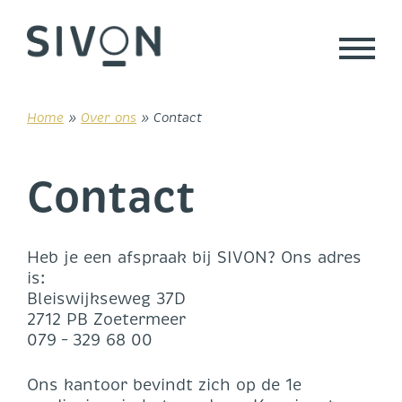
Skip
to
content
Home
»
Over ons
»
Contact
Contact
Heb je een afspraak bij SIVON? Ons adres
is:
Bleiswijkseweg 37D
2712 PB Zoetermeer
079 – 329 68 00
Ons kantoor bevindt zich op de 1e