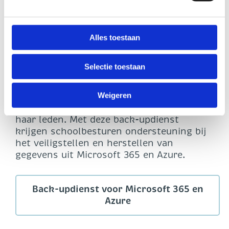
van de betreffende website in kwestie om te zien hoe
zij uw persoonsgegevens verwerken.
Inkoop digiborden
Alles toestaan
U heeft te allen tijde het recht om uw toestemming in te
trekken. Dit kunt u doen via de zwevende zwarte knop,
Back-updienst
Selectie toestaan
linksonder op onze website.
SIVON stelt een back-updienst voor
Weigeren
Microsoft 365 en Azure beschikbaar voor
haar leden. Met deze back-updienst
krijgen schoolbesturen ondersteuning bij
het veiligstellen en herstellen van
gegevens uit Microsoft 365 en Azure.
Back-updienst voor Microsoft 365 en
Azure