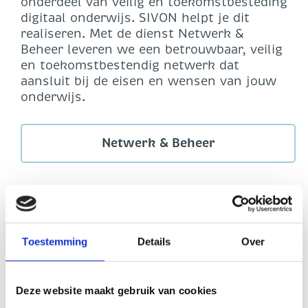
onderdeel van veilig en toekomstbesteding
digitaal onderwijs. SIVON helpt je dit
realiseren. Met de dienst Netwerk &
Beheer leveren we een betrouwbaar, veilig
en toekomstbestendig netwerk dat
aansluit bij de eisen en wensen van jouw
onderwijs.
Netwerk & Beheer
Gezamenlijk aanbesteden
devices
Toestemming
Details
Over
Elk jaar kopen schoolbesturen grote
aantallen devices in voor leerlingen,
docenten en ondersteunend personeel. Dit
Deze website maakt gebruik van cookies
is een omvangrijke klus die veel tijd en