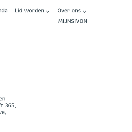
nda
Lid worden
Over ons
MIJNSIVON
ren
ft 365,
ve,