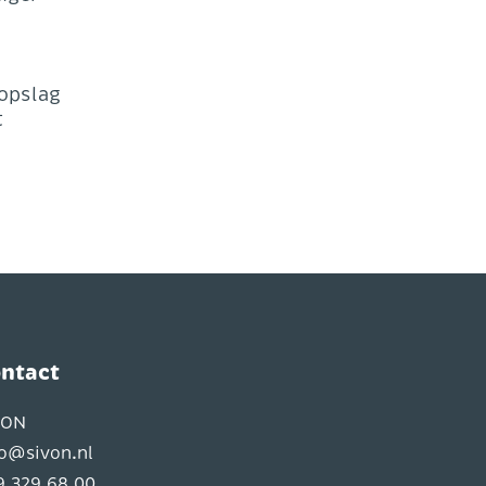
opslag
t
ntact
VON
fo@sivon.nl
9 329 68 00