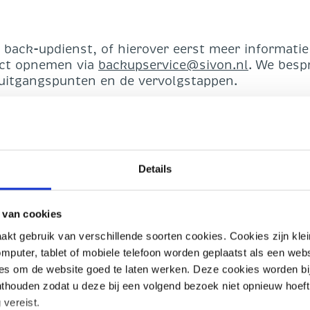
 back-updienst, of hierover eerst meer informatie
act opnemen via
backupservice@sivon.nl
. We besp
uitgangspunten en de vervolgstappen.
st?
egie willen houden over hun eigen data.
Details
aagd om hen hierbij te helpen. Daarom biedt SIV
 basis van een Europese aanbesteding voor
ing met SURF is gedaan.
 van cookies
t gebruik van verschillende soorten cookies. Cookies zijn kle
atie: opslaan van je data
mputer, tablet of mobiele telefoon worden geplaatst als een webs
ies om de website goed te laten werken. Deze cookies worden bi
onthouden zodat u deze bij een volgend bezoek niet opnieuw hoeft 
gen data, sla je data het beste op volgens de
3-2-
 vereist.