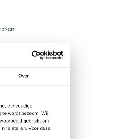
reken
Over
ON
ine, eenvoudige
ite wordt bezocht. Wij
jvoorbeeld gebruikt om
in te stellen. Voor deze
1-1-0