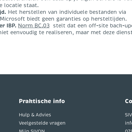
 locatie staat.
jd.
Het herstellen van individuele bestanden via
 Microsoft biedt geen garanties op hersteltijden.
er IBP.
Norm BC.03
stelt dat een off-site back-up
 niet eenvoudig te realiseren, maar met deze diens
Praktische info
Co
Hulp & Advies
SI
Veelgestelde vragen
in
Mijn SIVON
07