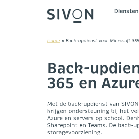
Skip
to
Diensten
content
Home
»
Back-updienst voor Microsoft 36
Back-updien
365 en Azur
Met de back-updienst van SIVON 
krijgen ondersteuning bij het ve
Azure en servers op school. Den
Sharepoint en Teams. De back-u
storagevoorziening.