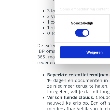
Soms embedden wij content v
3 kopieën van de data;
plaatsen, bijvoorbeeld om ad
2 verschillende opslagmedia
Toestemmingsselectie
geplaatst als u hier toestem
1 externe locatie;
Noodzakelijk
worden gedeeld met 1 partij.
1 niet aan te passen kopie;
persoonsgegevens verwerk
0 fouten in regelmatige con
U heeft te allen tijde het re
De externe locatie is een off-sit
op onze website.
IBP
omschrijft. Veel besturen ve
Weigeren
365, maar een eigen back-upvoor
redenen onmisbaar.
Beperkte retentietermijnen.
14 dagen en documenten in 
ze niet meer terug te halen.
inregelen, wil je dat dit la
Verschillende clouds.
Cloudd
nauwelijks grip op. Een off-
minder afhankelijk van je clo