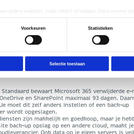
an andere websites, zoals video’s of widgets. Deze externe co
vertenties aan te passen of gebruikersgedrag bij te houden. Dez
;
ming voor geeft of interactie heeft met de embedded content. In
Voorkeuren
Statistieken
 Lees de privacyverklaring van de betreffende website in kwestie
en.
troles.
cht om uw toestemming in te trekken. Dit kunt u doen via de zwe
e back-up, zoals ook
norm BC.03 van het Normenk
rtrouwen op de back-upvoorziening binnen Micros
Selectie toestaan
ziening buiten de Microsoft cloud is om onderst
Standaard bewaart Microsoft 365 verwijderde e-
OneDrive en SharePoint maximaal 93 dagen. Daarn
 Je moet dit zelf anders instellen of een back-up
nger wordt opgeslagen.
iensten zijn makkelijk en goedkoop, maar je hebt
site back-up opslag op een andere cloud, maakt je
udleverancier. Ook data op je eigen servers is vei