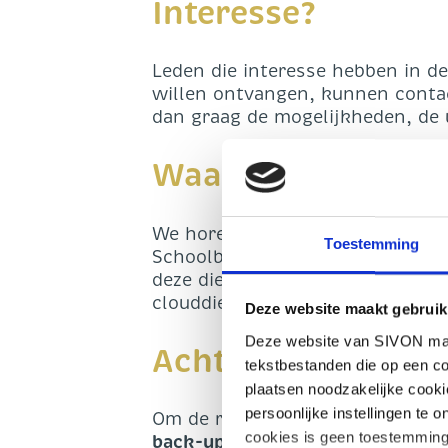
Interesse?
Leden die interesse hebben in de
willen ontvangen, kunnen cont
dan graag de mogelijkheden, de 
Waarom deze dien
We horen van veel leden dat ze r
Toestemming
Schoolbesturen hebben ons gevr
deze dienst aan. Dit doen we op
clouddiensten die in samenwerk
Deze website maakt gebruik
Deze website van SIVON maak
Achtergrondinform
tekstbestanden die op een co
plaatsen noodzakelijke cook
persoonlijke instellingen te 
Om de regie te houden over je ei
cookies is geen toestemming
back-upregel: