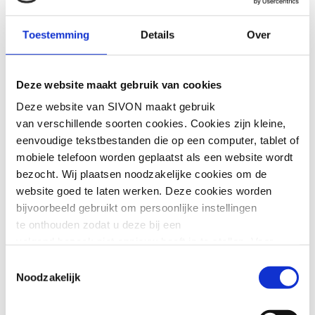
Online community
Onderwijsnetwerk
Toestemming
Details
Over
Digitalisering
Deze website maakt gebruik van cookies
Schoolbesturen en scholen hebben
Deze website van SIVON maakt gebruik
behoefte aan samenwerking en
van verschillende soorten cookies. Cookies zijn kleine,
kennisdeling over onderwijs en
eenvoudige tekstbestanden die op een computer, tablet of
digitalisering.
Onderwijsnetwerk
mobiele telefoon worden geplaatst als een website wordt
Digitalisering
verbindt professionals in het
bezocht. Wij plaatsen noodzakelijke cookies om de
onderwijs en stimuleert samenwerking op
website goed te laten werken. Deze cookies worden
het gebied van digitalisering. Via deze
bijvoorbeeld gebruikt om persoonlijke instellingen
community werk je ook aan je eigen
te onthouden zodat u deze bij een
professionalisering: je leert van collega’s,
volgend bezoek niet opnieuw hoeft in te stellen. Voor
wisselt ervaringen uit en krijgt toegang
deze cookies is geen toestemming vereist.
tot expertise uit het veld en de laatste
Toestemmingsselectie
Noodzakelijk
ontwikkelingen.
Soms embedden wij content van andere websites, zoals
video’s of widgets. Deze externe content kan