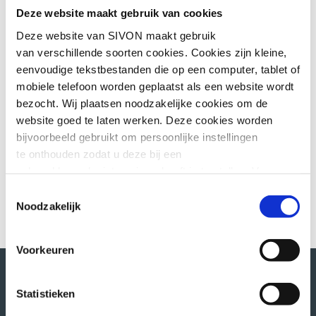
verzorgen.
Deze website maakt gebruik van cookies
Deze website van SIVON maakt gebruik
Om dit aanbod goed aan te laten sluiten
van verschillende soorten cookies. Cookies zijn kleine,
op de praktijk, starten we met een pilot
eenvoudige tekstbestanden die op een computer, tablet of
waarin we samen met een schoolbestuur
mobiele telefoon worden geplaatst als een website wordt
ervaring opdoen. We houden je via onze
bezocht. Wij plaatsen noodzakelijke cookies om de
communicatiekanalen op de hoogte van
website goed te laten werken. Deze cookies worden
deze pilot.
bijvoorbeeld gebruikt om persoonlijke instellingen
te onthouden zodat u deze bij een
volgend bezoek niet opnieuw hoeft in te stellen. Voor
deze cookies is geen toestemming vereist.
Toestemmingsselectie
Noodzakelijk
Soms embedden wij content van andere websites, zoals
video’s of widgets. Deze externe content kan
Voorkeuren
marketingcookies plaatsen, bijvoorbeeld om advertenties
aan te passen of gebruikersgedrag bij te houden. Deze
cookies worden alleen geplaatst als u hier toestemming
Statistieken
voor geeft of interactie heeft met
Direct naar