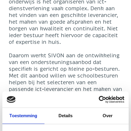
onderwijs is het organiseren van ict-
dienstverlening vaak complex. Denk aan
het vinden van een geschikte leverancier,
het maken van goede afspraken en het
borgen van kwaliteit en continuïteit. Niet
ieder bestuur heeft hiervoor de capaciteit
of expertise in huis.
Daarom werkt SIVON aan de ontwikkeling
van een ondersteuningsaanbod dat
specifiek is gericht op kleine po-besturen.
Met dit aanbod willen we schoolbesturen
helpen bij het selecteren van een
passende ict-leverancier en het maken van
heldere afspraken over dienstverlening,
prijs en kwaliteit. Hierbij kun je denken
aan ondersteuning bij het verkennen van
de markt, het opstellen van eisen en het
Toestemming
Details
Over
contracteren van een leverancier die (een
groot deel van) de ict-dienstverlening kan