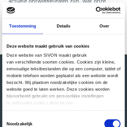
actuele ontwikkelingen zijn, wat onze
diensten voor jou kunnen betekenen en
welke interessante bijeenkomsten er
binnenkort plaatsvinden.
Toestemming
Details
Over
Deze website maakt gebruik van cookies
Deze website van SIVON maakt gebruik
van verschillende soorten cookies. Cookies zijn kleine,
eenvoudige tekstbestanden die op een computer, tablet of
mobiele telefoon worden geplaatst als een website wordt
Direct naar
bezocht. Wij plaatsen noodzakelijke cookies om de
website goed te laten werken. Deze cookies worden
Uitgevoerde DPIA’s
bijvoorbeeld gebruikt om persoonlijke instellingen
Toetsen verwerkersovereenkomsten
te onthouden zodat u deze bij een
Leermiddelen aanbesteding vo
volgend bezoek niet opnieuw hoeft in te stellen. Voor
deze cookies is geen toestemming vereist.
Onze rol in IBP
Toestemmingsselectie
Noodzakelijk
Onze rol in de leermiddelenmarkt