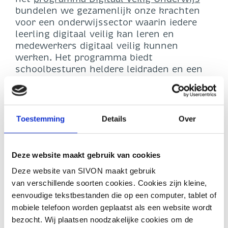
bundelen we gezamenlijk onze krachten
voor een onderwijssector waarin iedere
leerling digitaal veilig kan leren en
medewerkers digitaal veilig kunnen
werken. Het programma biedt
schoolbesturen heldere leidraden en een
concreet ondersteuningsaanbod. Zo
kunnen zij voldoen aan hun
verantwoordelijkheid om een digitaal
veilige organisatie te realiseren. Stap voor
Toestemming
Details
Over
stap, Bit by Bit.
Normenkader
Deze website maakt gebruik van cookies
Deze website van SIVON maakt gebruik
Informatiebeveiliging
van verschillende soorten cookies. Cookies zijn kleine,
en Privacy
eenvoudige tekstbestanden die op een computer, tablet of
mobiele telefoon worden geplaatst als een website wordt
bezocht. Wij plaatsen noodzakelijke cookies om de
Het
Normenkader Informatiebeveiliging en