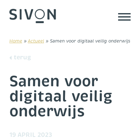
Skip
to
content
Home
»
Actueel
»
Samen voor digitaal veilig onderwijs
terug
Samen voor
digitaal veilig
onderwijs
19 APRIL 2023