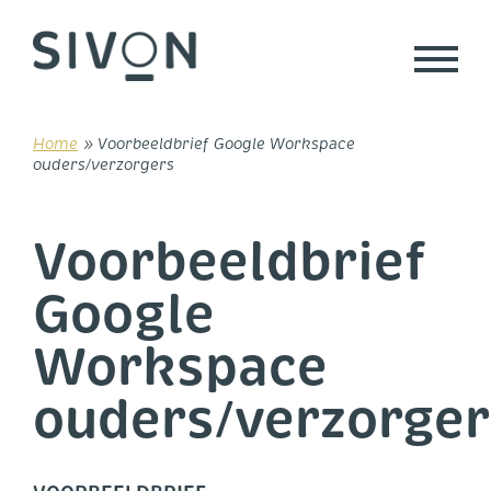
Skip
to
content
Home
»
Voorbeeldbrief Google Workspace
ouders/verzorgers
Voorbeeldbrief
Google
Workspace
ouders/verzorger