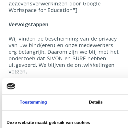
gegevensverwerkingen door Google
Workspace for Education”]
Vervolgstappen
Wij vinden de bescherming van de privacy
van uw kind(eren) en onze medewerkers
erg belangrijk. Daarom zijn we blij met het
onderzoek dat SIVON en SURF hebben
uitgevoerd. We blijven de ontwikkelingen
volgen.
Mocht u hierover vragen hebben, dan kunt
u contact opnemen met <vul naam in van
contactpersoon school>
Toestemming
Details
Met vriendelijke groet,
Deze website maakt gebruik van cookies
<bestuur/bevoegd gezag>