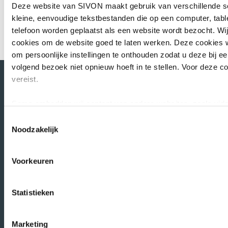
Deze website van SIVON maakt gebruik van verschillende so
kleine, eenvoudige tekstbestanden die op een computer, tabl
telefoon worden geplaatst als een website wordt bezocht. Wi
cookies om de website goed te laten werken. Deze cookies w
om persoonlijke instellingen te onthouden zodat u deze bij e
volgend bezoek niet opnieuw hoeft in te stellen. Voor deze 
vereist.
Soms embedden wij content van andere websites, zoals vide
Direct naar
externe content kan marketingcookies plaatsen, bijvoorbeeld
Toestemmingsselectie
passen of gebruikersgedrag bij te houden. Deze cookies wor
Noodzakelijk
Uitgevoerde DPIA’s
als u hier toestemming voor geeft of interactie heeft met de
Toetsen verwerkersovereenkomsten
geval kunnen uw gegevens worden gedeeld met 1 partij. Lees
Leermiddelen aanbesteding vo
Voorkeuren
van de betreffende website in kwestie om te zien hoe zij uw
Onze rol in IBP
persoonsgegevens verwerken.
Onze rol in de leermiddelenmarkt
Statistieken
Belangenbehartiging
U heeft te allen tijde het recht om uw toestemming in te trekk
zwevende zwarte knop, linksonder op onze website.
Aanbestedingskalender
Marketing