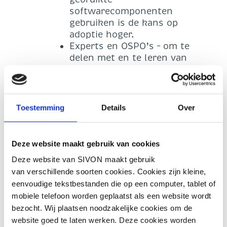
softwarecomponenten
gebruiken is de kans op
adoptie hoger.
Experts en OSPO’s – om te
delen met en te leren van
anderen, SIVON is onderdeel
van OSPO-NL netwerk.
Toeleveranciers – om betere
producten voor scholen te
Toestemming
Details
Over
creëren door open source
kennis te vergroten, open
source gebruik rapportage te
Deze website maakt gebruik van cookies
verbeteren en aanbieden van
Deze website van SIVON maakt gebruik
alternatieven te bevorderen.
van verschillende soorten cookies. Cookies zijn kleine,
eenvoudige tekstbestanden die op een computer, tablet of
In de geest van het open source-
mobiele telefoon worden geplaatst als een website wordt
gedachtengoed willen we zoveel mogelijk
bezocht. Wij plaatsen noodzakelijke cookies om de
scholen, leraren, leerlingen, ouders en
website goed te laten werken. Deze cookies worden
experts betrekken bij de open source-