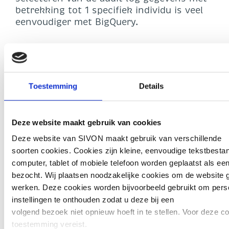
betrekking tot 1 specifiek individu is veel
eenvoudiger met BigQuery.
BigQuery is de database van Google
(gehoste MySQL). Om BigQuery in te
schakelen, moet de beheerder eerst de
aanvullende dienst (additional service)
Toestemming
Details
‘Google Cloud Platform’ inschakelen. Zet
deze dienst alleen aan voor
administrators.
Deze website maakt gebruik van cookies
Deze website van SIVON maakt gebruik van verschillende
soorten cookies. Cookies zijn kleine, eenvoudige tekstbesta
computer, tablet of mobiele telefoon worden geplaatst als ee
bezocht. Wij plaatsen noodzakelijke cookies om de website g
werken. Deze cookies worden bijvoorbeeld gebruikt om perso
instellingen te onthouden zodat u deze bij een
volgend bezoek niet opnieuw hoeft in te stellen. Voor deze c
toestemming vereist.