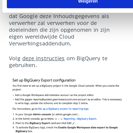
Weigeren
Workspace for Education. Het Google
Cloud Verwerkingsaddendum verduidelijkt
dat Google deze Inhoudsgegevens als
verwerker zal verwerken voor de
doeleinden die zijn opgenomen in zijn
eigen wereldwijde Cloud
Verwerkingsaddendum.
Volg
deze instructies
om BigQuery te
gebruiken.