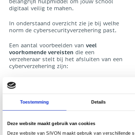
belangrijk hulpmiddel om jouw school
digitaal veilig te maken.
In onderstaand overzicht zie je bij welke
norm de cybersecurityverzekering past.
Een aantal voorbeelden van
veel
voorkomende vereisten
die een
verzekeraar stelt bij het afsluiten van een
cyberverzekering zijn:
het hebben van een Multi-Factor
Authenticatie (MFA) voor alle externe
toegang en web-based accounts
(norm 11.2);
Toestemming
Details
regelmatig awareness trainingen
organiseren voor medewerkers (norm
4.6);
Deze website maakt gebruik van cookies
aanwezigheid van een incident
Deze website van SIVON maakt gebruik van verschillende s