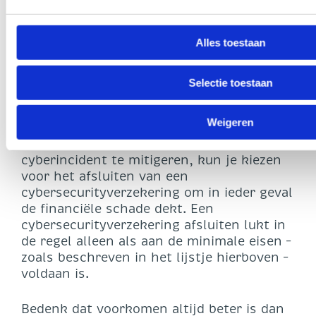
basisvoorziening van je
informatiebeveiliging op orde is. Het
Alles toestaan
normenkader Informatiebeveiliging &
Privacy dat speciaal voor het po en vo is
opgesteld, toetst op deze minimale
Selectie toestaan
behoefte. Als je hieraan voldoet, maak je
de kans op een cyberincident kleiner. Maar
Weigeren
dit gevaar is nooit helemaal afwezig. Om
mogelijke vervolgschade van een
cyberincident te mitigeren, kun je kiezen
voor het afsluiten van een
cybersecurityverzekering om in ieder geval
de financiële schade dekt. Een
cybersecurityverzekering afsluiten lukt in
de regel alleen als aan de minimale eisen –
zoals beschreven in het lijstje hierboven –
voldaan is.
Bedenk dat voorkomen altijd beter is dan