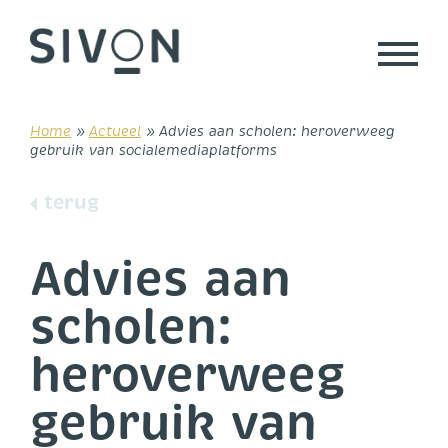
Skip
to
content
Home
»
Actueel
»
Advies aan scholen: heroverweeg
gebruik van socialemedia­platforms
terug
Advies aan
scholen:
heroverweeg
gebruik van