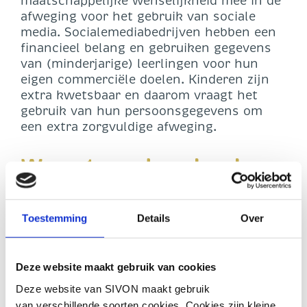
maatschappelijke wenselijkheid mee in de
afweging voor het gebruik van sociale
media. Socialemediabedrijven hebben een
financieel belang en gebruiken gegevens
van (minderjarige) leerlingen voor hun
eigen commerciële doelen. Kinderen zijn
extra kwetsbaar en daarom vraagt het
gebruik van hun persoonsgegevens om
een extra zorgvuldige afweging.
Wees terughoudend
met het plaatsen van
persoonsgegevens en
Toestemming
Details
Over
beelden op sociale
Deze website maakt gebruik van cookies
media
Deze website van SIVON maakt gebruik
van verschillende soorten cookies. Cookies zijn kleine,