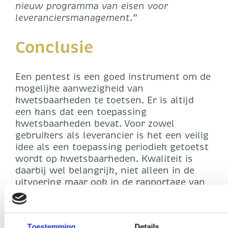
nieuw programma van eisen voor
leveranciersmanagement.”
Conclusie
Een pentest is een goed instrument om de
mogelijke aanwezigheid van
kwetsbaarheden te toetsen. Er is altijd
een kans dat een toepassing
kwetsbaarheden bevat. Voor zowel
gebruikers als leverancier is het een veilig
idee als een toepassing periodiek getoetst
wordt op kwetsbaarheden. Kwaliteit is
daarbij wel belangrijk, niet alleen in de
uitvoering maar ook in de rapportage van
de bevindingen. Deze moeten zowel voor
een technisch als niet technisch iemand
te begrijpen zijn. Minimale eisen waaraan
Toestemming
Details