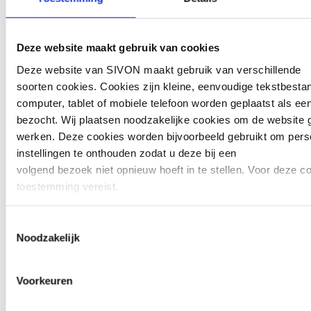
een pentest moet voldoen:
moet uitgevoerd worden door
Deze website maakt gebruik van cookies
Offensive Security Certified
Professional (OSCP) gecertificeerde
Deze website van SIVON maakt gebruik van verschillende
pentesters
soorten cookies. Cookies zijn kleine, eenvoudige tekstbesta
(
https://hetccv.nl/keurmerken/cybersecur
computer, tablet of mobiele telefoon worden geplaatst als ee
Het resultaat van een pentest wordt
bezocht. Wij plaatsen noodzakelijke cookies om de website g
beschreven in een risico rapportage
werken. Deze cookies worden bijvoorbeeld gebruikt om perso
van de kwetsbaarheid middels de
instellingen te onthouden zodat u deze bij een
CVSS 3.0 methodiek
volgend bezoek niet opnieuw hoeft in te stellen. Voor deze c
(
https://www.first.org/cvss/v3.0/specifica
toestemming vereist.
document
).
Gebruik een greybox methode, waarbij
Soms embedden wij content van andere websites, zoals vide
Toestemmingsselectie
een ethische hacker dezelfde
widgets. Deze externe content kan marketingcookies plaatse
Noodzakelijk
toegangsrechten krijgt als een
om advertenties aan te passen of gebruikersgedrag bij te h
normale gebruiker van het systeem.
cookies worden alleen geplaatst als u hier toestemming voor 
Gebruik een Whitebox test om inzicht
Voorkeuren
interactie heeft met de embedded content. In dat geval kunn
te krijgen in verborgen
gegevens worden gedeeld met 1 partij. Lees de privacyverkl
kwetsbaarheden.