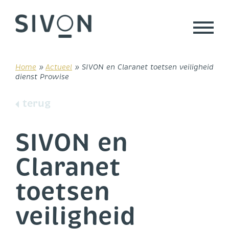
Skip
to
content
Home
»
Actueel
»
SIVON en Claranet toetsen veiligheid
dienst Prowise
terug
SIVON en
Claranet
toetsen
veiligheid