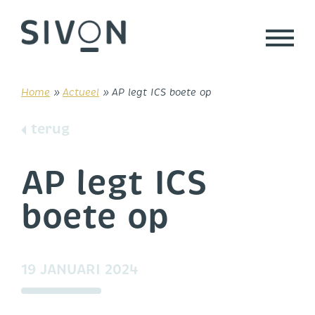
Skip
to
content
Home
»
Actueel
»
AP legt ICS boete op
terug
AP legt ICS
boete op
19 JANUARI 2024