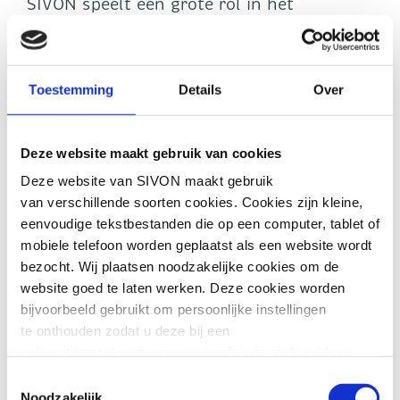
SIVON speelt een grote rol in het
ondersteunen van scholen om op tijd hun
eigen digitale veiligheid op orde te hebben.
In het
Departementaal Informatieplan
OCW 2023-2028
wordt SIVON aangewezen
Toestemming
Details
Over
als partij die DPIA’s uitvoert en ook
scholen hierin ondersteunt door ze te
wijzen op de lokale risico’s. Het
Deze website maakt gebruik van cookies
boetebesluit van de AP laat zien dat het
Deze website van SIVON maakt gebruik
uitvoeren van een DPIA, in het bijzonder
van verschillende soorten cookies. Cookies zijn kleine,
wanneer het gaat om de grootschalige
eenvoudige tekstbestanden die op een computer, tablet of
verwerking van persoonsgegevens van
mobiele telefoon worden geplaatst als een website wordt
kinderen, niet alleen verstandig maar ook
bezocht. Wij plaatsen noodzakelijke cookies om de
noodzakelijk is.
website goed te laten werken. Deze cookies worden
bijvoorbeeld gebruikt om persoonlijke instellingen
Ook scholen zijn volgens de wet verplicht
te onthouden zodat u deze bij een
om hun informatiebeveiliging en privacy
volgend bezoek niet opnieuw hoeft in te stellen. Voor
(IBP) op orde te hebben. Zij moeten
deze cookies is geen toestemming vereist.
kunnen aantonen welke technische en
Toestemmingsselectie
organisatorische maatregelen ze
Noodzakelijk