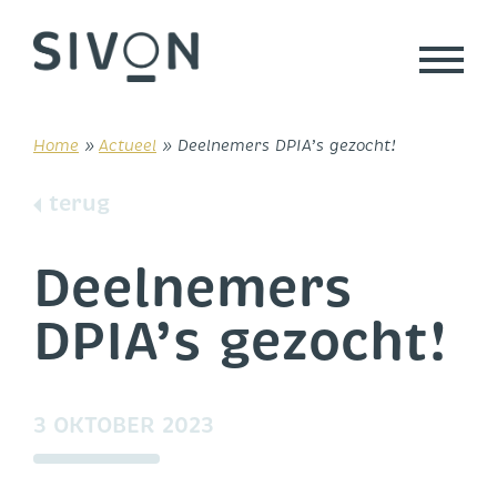
Skip
to
content
Home
»
Actueel
»
Deelnemers DPIA’s gezocht!
terug
Deelnemers
DPIA’s gezocht!
3 OKTOBER 2023