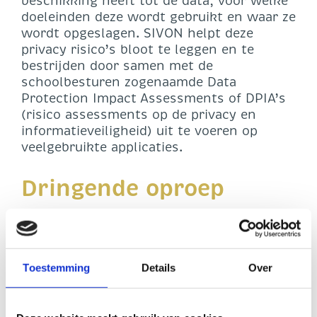
beschikking heeft tot de data, voor welke
doeleinden deze wordt gebruikt en waar ze
wordt opgeslagen. SIVON helpt deze
privacy risico’s bloot te leggen en te
bestrijden door samen met de
schoolbesturen zogenaamde Data
Protection Impact Assessments of DPIA’s
(risico assessments op de privacy en
informatieveiligheid) uit te voeren op
veelgebruikte applicaties.
Dringende oproep
Eén van de doelen van SIVON is om zoveel
mogelijk schoolbesturen te laten
profiteren van de uitgevoerde Data
Toestemming
Details
Over
Protection Impact Assessments (DPIA’s).
Deze kunnen wij echter niet uitvoeren
zonder draagvlak en medewerking van de