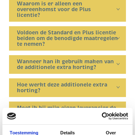
Waarom is er alleen een
overeenkomst voor de Plus
licentie?
Voldoen de Standard en Plus licentie
beiden om de benodigde maatregelen
te nemen?
Wanneer kan ik gebruik maken van
de additionele extra korting?
Hoe werkt deze additionele extra
korting?
Moet ik bij mijn eigen leverancier de
licentie afnemen?
Is het aanschaffen van een betaalde
Toestemming
Details
Over