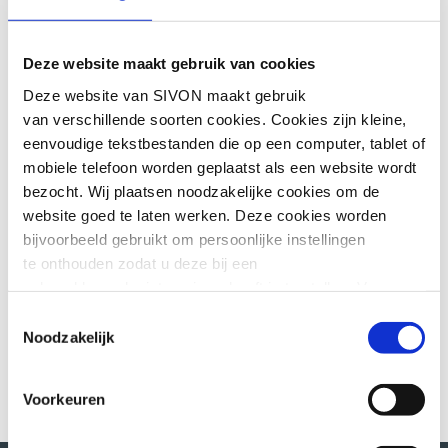
licentie voldoende om Workspace for
Education te gebruiken?
Deze website maakt gebruik van cookies
Moet ik niet direct de maatregelen
Deze website van SIVON maakt gebruik
doorvoeren in Google Workspace for
Education?
van verschillende soorten cookies. Cookies zijn kleine,
eenvoudige tekstbestanden die op een computer, tablet of
mobiele telefoon worden geplaatst als een website wordt
Wanneer moet een school gebruik
bezocht. Wij plaatsen noodzakelijke cookies om de
maken van de betaalde Workspace
for Education licentie (Standard of
website goed te laten werken. Deze cookies worden
Plus)?
bijvoorbeeld gebruikt om persoonlijke instellingen
te onthouden zodat u deze bij een
volgend bezoek niet opnieuw hoeft in te stellen. Voor
Hoe bepaal ik hoeveel licenties ik
nodig heb?
deze cookies is geen toestemming vereist.
Toestemmingsselectie
Noodzakelijk
Soms embedden wij content van andere websites, zoals
video’s of widgets. Deze externe content kan
Voorkeuren
marketingcookies plaatsen, bijvoorbeeld om advertenties
aan te passen of gebruikersgedrag bij te houden. Deze