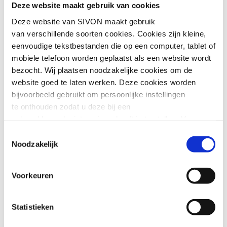
ontzorgt schoolbesturen en biedt
Deze website maakt gebruik van cookies
zekerheid.
Deze website van SIVON maakt gebruik
van verschillende soorten cookies. Cookies zijn kleine,
Meer weten over de voordelen van
eenvoudige tekstbestanden die op een computer, tablet of
gezamenlijk aanbesteden in het po? Lees
mobiele telefoon worden geplaatst als een website wordt
dan meer over deze dienst op de
bezocht. Wij plaatsen noodzakelijke cookies om de
pagina
gezamenlijk aanbesteden
website goed te laten werken. Deze cookies worden
leermiddelen po.
bijvoorbeeld gebruikt om persoonlijke instellingen
te onthouden zodat u deze bij een
Informatiebijeenkomsten
volgend bezoek niet opnieuw hoeft in te stellen. Voor
deze cookies is geen toestemming vereist.
Toestemmingsselectie
Noodzakelijk
Om schoolbesturen goed te informeren
Soms embedden wij content van andere websites, zoals
over de aanpak en planning organiseren
video’s of widgets. Deze externe content kan
we twee informatiebijeenkomsten. Tijdens
Voorkeuren
marketingcookies plaatsen, bijvoorbeeld om advertenties
deze bijeenkomsten vertellen we meer
aan te passen of gebruikersgedrag bij te houden. Deze
over de gezamenlijke aanbesteding, de
voordelen van deelname en de stappen in
cookies worden alleen geplaatst als u hier toestemming
Statistieken
het proces.
voor geeft of interactie heeft met