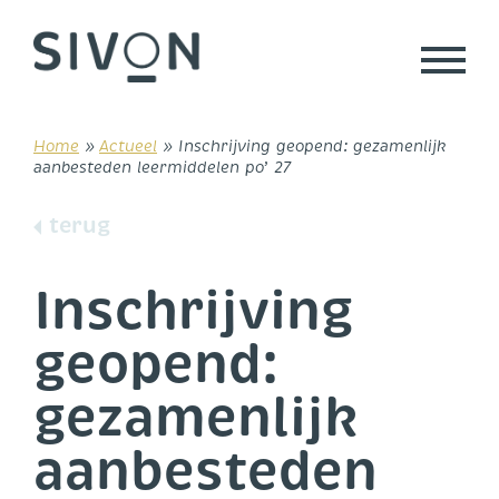
Skip
to
content
Home
»
Actueel
»
Inschrijving geopend: gezamenlijk
aanbesteden leermiddelen po’ 27
terug
Inschrijving
geopend:
gezamenlijk
aanbesteden