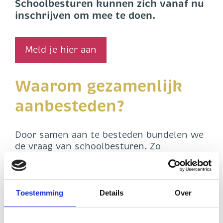
Schoolbesturen kunnen zich vanaf nu
inschrijven om mee te doen.
Meld je hier aan
Waarom gezamenlijk
aanbesteden?
Door samen aan te besteden bundelen we
de vraag van schoolbesturen. Zo
versterken we onze positie in de markt en
werken we samen aan goede kwaliteit,
passende prijzen en een
toekomstbestendig aanbod van
Toestemming
Details
Over
leermiddelen. Daarnaast neemt SIVON het
aanbestedingsproces uit handen. Dat