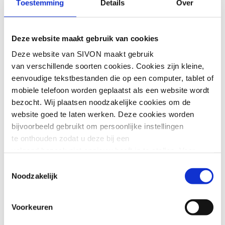
Toestemming
Details
Over
kwaliteit zit namelijk tussen leraar en
leerling.” Martine den Heijer
Deze website maakt gebruik van cookies
Deze website van SIVON maakt gebruik
van verschillende soorten cookies. Cookies zijn kleine,
Angst voor het
eenvoudige tekstbestanden die op een computer, tablet of
mobiele telefoon worden geplaatst als een website wordt
onbekende
bezocht. Wij plaatsen noodzakelijke cookies om de
website goed te laten werken. Deze cookies worden
bijvoorbeeld gebruikt om persoonlijke instellingen
Martine merkt in haar contact met
te onthouden zodat u deze bij een
schoolbesturen dat zij het vaak spannend
volgend bezoek niet opnieuw hoeft in te stellen. Voor
vinden om over te stappen op iets nieuws.
deze cookies is geen toestemming vereist.
‘Er heerst een soort angst, waardoor vaak
Toestemmingsselectie
gekozen wordt voor ‘meer van hetzelfde’.
Noodzakelijk
Soms embedden wij content van andere websites, zoals
Maar een stap richting het onbekende
hoeft niet altijd tot kwaliteitsverlies te
video’s of widgets. Deze externe content kan
Voorkeuren
leiden,” legt Martine uit. “Integendeel
marketingcookies plaatsen, bijvoorbeeld om advertenties
zelfs: wij stellen de vragen die een
aan te passen of gebruikersgedrag bij te houden. Deze