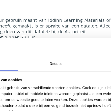
ur gebruik maakt van Iddink Learning Materials of
heeft gemaakt, is er sprake van een datalek. Allee
g doen van dit datalek bij de Autoriteit
t binnen 72 uur.
alek bij de Autoriteit Persoonsgegevens kan je ge
talekmelding
.
 het meegestuurde bestand die je kunt download
st downloaden en dan uitpakken en het casbestan
Details
sessie’ worden geüpload. De vragen zijn al
ia de knop ‘volgende vraag’ kan je het formulier
 je de informatie over je eigen school invullen. L
 van cookies
gevuld hoeveel leerlingen (en hun ouders) van d
t gebruik van verschillende soorten cookies. Cookies zijn kle
het datalek. Dat mag een inschatting zijn van vo
mputer, tablet of mobiele telefoon worden geplaatst als een webs
ddink Learning Materials de leermiddelen levert o
ies om de website goed te laten werken. Deze cookies worden bi
ige melding’ omdat nog niet alle informatie beken
onthouden zodat u deze bij een volgend bezoek niet opnieuw hoeft 