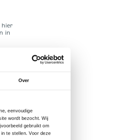
 hier
n in
bruik
en via
d
Over
et
e
ine, eenvoudige
or het
ite wordt bezocht. Wij
f
jvoorbeeld gebruikt om
d is.
in te stellen. Voor deze