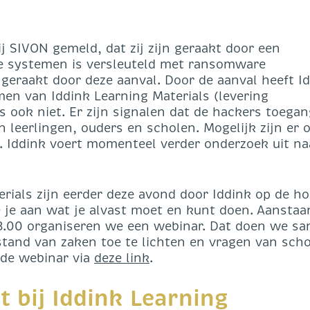
bij SIVON gemeld, dat zij zijn geraakt door een
de systemen is versleuteld met ransomware
t geraakt door deze aanval. Door de aanval heeft I
en van Iddink Learning Materials (levering
s ook niet. Er zijn signalen dat de hackers toegan
leerlingen, ouders en scholen. Mogelijk zijn er 
 Iddink voert momenteel verder onderzoek uit na
rials zijn eerder deze avond door Iddink op de h
je aan wat je alvast moet en kunt doen. Aanstaa
13.00 organiseren we een webinar. Dat doen we s
tand van zaken toe te lichten en vragen van scho
 de webinar via
deze link
.
t bij Iddink Learning