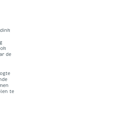
ddink
g
ook
ar de
oogte
nde
amen
len te