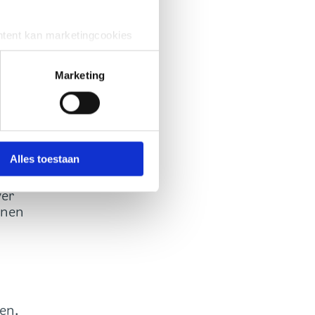
 de
ntent kan marketingcookies
e cookies worden alleen
 dat geval kunnen uw gegevens
Marketing
 om te zien hoe zij uw
 kunnen
 uit
vende zwarte knop, linksonder
elke
Alles toestaan
ver
nnen
en.