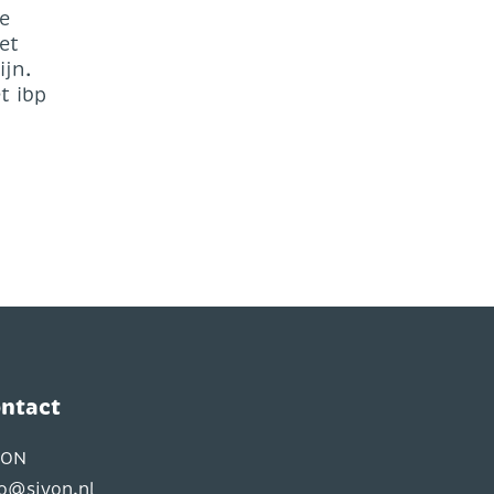
e
et
ijn.
t ibp
ntact
VON
fo@sivon.nl