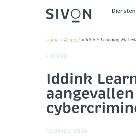
Skip
to
Diensten
content
Home
»
Actueel
»
Iddink Learning Materi
terug
Iddink Lear
aangevallen
cybercrimin
12 APRIL 2024