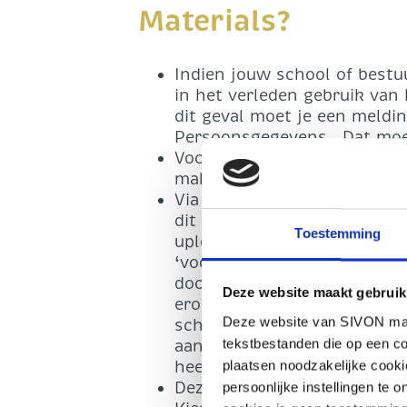
Materials?
Indien jouw school of bestu
in het verleden gebruik van 
dit geval moet je een meldin
Persoonsgegevens. Dat moe
Voor de melding van een dat
maken van de
voorbeeld-da
Via de
website van de AP
kan
dit
zip-bestand
(let op: eer
Toestemming
uploaden) via de knop ‘Laad 
‘vooringevuld’ door SIVON, v
doorlopen. Per onderdeel kan
Deze website maakt gebruik
erop dat ook moet worden in
Deze website van SIVON maak
school geraakt worden door 
tekstbestanden die op een co
aantal leerlingen waarvoor I
heeft geleverd.
plaatsen noodzakelijke cook
Deze melding is een ‘voorlop
persoonlijke instellingen te 