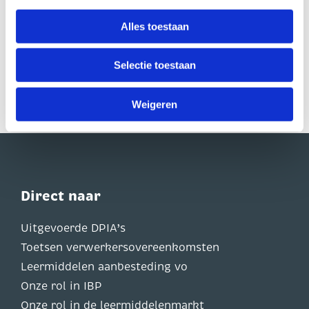
zij uw persoonsgegevens verwerken.
over de voordelen van Veilig Internet?
Neem
contact
op met één van onze
Alles toestaan
relatiemanagers voor een vrijblijvend
U heeft te allen tijde het recht om uw toestemming in te
gesprek.
trekken. Dit kunt u doen via de zwevende zwarte knop,
Selectie toestaan
linksonder op onze website.
Weigeren
Direct naar
Uitgevoerde DPIA’s
Toetsen verwerkersovereenkomsten
Leermiddelen aanbesteding vo
Onze rol in IBP
Onze rol in de leermiddelenmarkt