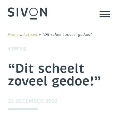
Skip
to
content
Home
»
Actueel
»
“Dit scheelt zoveel gedoe!”
terug
“Dit scheelt
zoveel gedoe!”
22 DECEMBER 2022