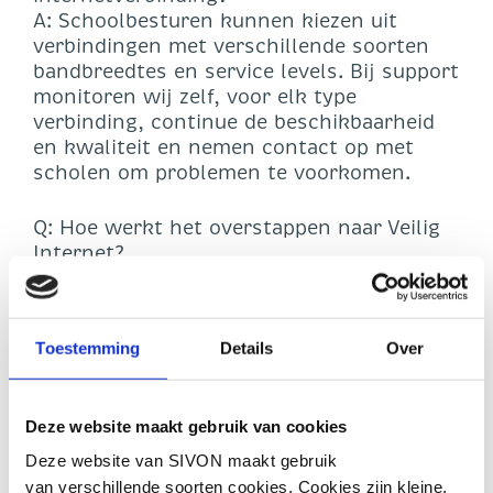
A: Schoolbesturen kunnen kiezen uit
verbindingen met verschillende soorten
bandbreedtes en service levels. Bij support
monitoren wij zelf, voor elk type
verbinding, continue de beschikbaarheid
en kwaliteit en nemen contact op met
scholen om problemen te voorkomen.
Q: Hoe werkt het overstappen naar Veilig
Internet?
A: Zodra het contract met de huidige
internetprovider afloopt, kunnen scholen
overstappen. Omdat ieder bestuur anders
Toestemming
Details
Over
is, loopt SIVON samen met u de stappen
door van bestelling tot levering. We
bespreken uw wensen, de
Deze website maakt gebruik van cookies
omstandigheden per schoollocatie en wat
u vooraf kunt regelen. Dit proces bereiden
Deze website van SIVON maakt gebruik
we samen zorgvuldig voor, zodat u altijd
van verschillende soorten cookies. Cookies zijn kleine,