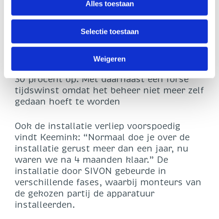
minicompetitie. “Deze doorliepen we in 4
Alles toestaan
U heeft te allen tijde het recht om uw toestemming in te
maanden. Bij een eigen aanbesteding was
trekken. Dit kunt u doen via de zwevende zwarte knop,
dit minimaal het dubbele geweest”, vertelt
Selectie toestaan
Rikels. De definitieve kandidaat kwam uit
linksonder op onze website.
de bus via de score op vooraf opgestelde
kwaliteitsaspecten en de prijs. Dit leverde
Weigeren
ze een geschatte besparing van zo’n 20 à
30 procent op. Met daarnaast een forse
tijdswinst omdat het beheer niet meer zelf
gedaan hoeft te worden
Ook de installatie verliep voorspoedig
vindt Keemink: “Normaal doe je over de
installatie gerust meer dan een jaar, nu
waren we na 4 maanden klaar.” De
installatie door SIVON gebeurde in
verschillende fases, waarbij monteurs van
de gekozen partij de apparatuur
installeerden.