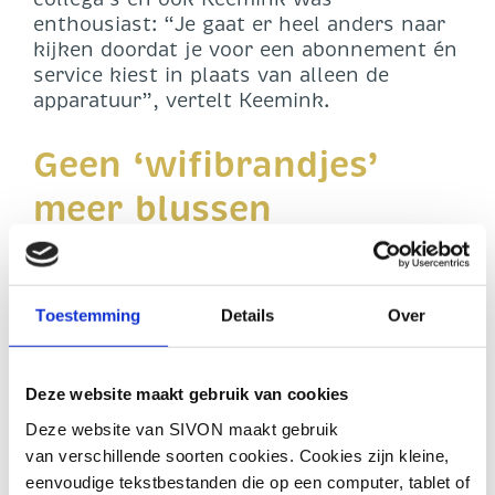
enthousiast: “Je gaat er heel anders naar
kijken doordat je voor een abonnement én
service kiest in plaats van alleen de
apparatuur”, vertelt Keemink.
Geen ‘wifibrandjes’
meer blussen
Voor beiden waren doorslaggevende
factoren in de keuze hiervoor het niveau
Toestemming
Details
Over
van de service, de prijs en natuurlijk
apparatuur die voldoet aan de nieuwste
technische standaarden. Ook had Keemink
Deze website maakt gebruik van cookies
veel vertrouwen om de opdracht aan
SIVON over te laten, vanuit zijn ervaringen
Deze website van SIVON maakt gebruik
in het verleden met vergelijkbare
van verschillende soorten cookies. Cookies zijn kleine,
organisaties in bijvoorbeeld het hoger
eenvoudige tekstbestanden die op een computer, tablet of