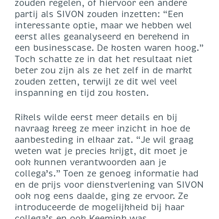
zouden regelen, of hiervoor een andere
partij als SIVON zouden inzetten: “Een
interessante optie, maar we hebben wel
eerst alles geanalyseerd en berekend in
een businesscase. De kosten waren hoog.”
Toch schatte ze in dat het resultaat niet
beter zou zijn als ze het zelf in de markt
zouden zetten, terwijl ze dit wel veel
inspanning en tijd zou kosten.
Rikels wilde eerst meer details en bij
navraag kreeg ze meer inzicht in hoe de
aanbesteding in elkaar zat. “Je wil graag
weten wat je precies krijgt, dit moet je
ook kunnen verantwoorden aan je
collega’s.” Toen ze genoeg informatie had
en de prijs voor dienstverlening van SIVON
ook nog eens daalde, ging ze ervoor. Ze
introduceerde de mogelijkheid bij haar
collega’s en ook Keemink was