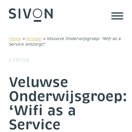
Skip
to
content
Home
»
Actueel
»
Veluwse Onderwijsgroep: ‘Wifi as a
Service ontzorgt!’
terug
Veluwse
Onderwijsgroep:
‘Wifi as a
Service