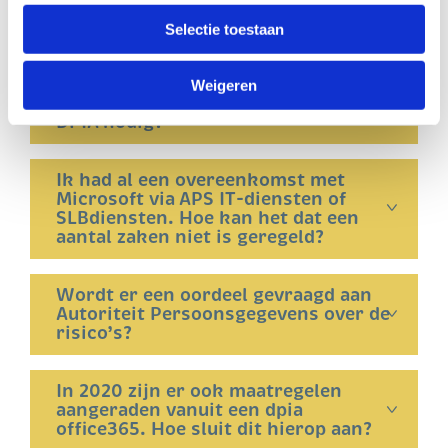
Worden er vanuit SIVON standaard
trekken. Dit kunt u doen via de zwevende zwarte knop,
teksten voorgesteld voor de Pop-
Selectie toestaan
linksonder op onze website.
up’s om gebruikers te informeren?
Weigeren
Is hierna ook een bestuursspecifieke
DPIA nodig?
Ik had al een overeenkomst met
Microsoft via APS IT-diensten of
SLBdiensten. Hoe kan het dat een
aantal zaken niet is geregeld?
Wordt er een oordeel gevraagd aan
Autoriteit Persoonsgegevens over de
risico’s?
In 2020 zijn er ook maatregelen
aangeraden vanuit een dpia
office365. Hoe sluit dit hierop aan?