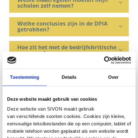
Welke maatregelen moeten mijn
scholen zelf nemen?
Welke conclusies zijn in de DPIA
getrokken?
Hoe zit het met de bedrijfskritische
gegevens?
Doet het hoge risico zich alleen voor
bij het gebruik van Teams?
Toestemming
Details
Over
Geldt het hoge privacyrisico voor
Deze website maakt gebruik van cookies
alle andere Amerikaanse
cloudproviders?
Deze website van SIVON maakt gebruik
van verschillende soorten cookies. Cookies zijn kleine,
eenvoudige tekstbestanden die op een computer, tablet of
Geldt het hoge risico dat speelt
binnen Microsoft ook voor Google?
mobiele telefoon worden geplaatst als een website wordt