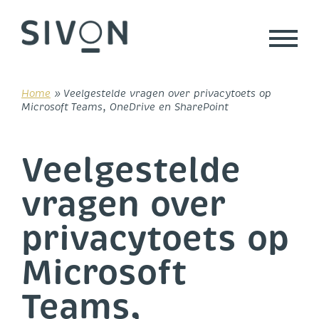
Skip
to
content
Home
»
Veelgestelde vragen over privacytoets op
Microsoft Teams, OneDrive en SharePoint
Veelgestelde
vragen over
privacytoets op
Microsoft
Teams,