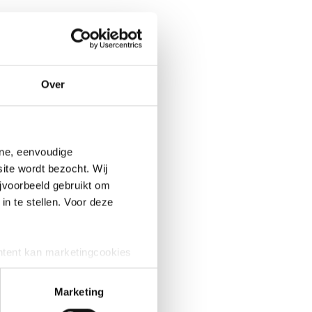
aste
Over
e ook
isnet,
ine, eenvoudige
r
ite wordt bezocht. Wij
de
jvoorbeeld gebruikt om
ht en
in te stellen. Voor deze
ntent kan marketingcookies
e cookies worden alleen
 dat geval kunnen uw gegevens
Marketing
 om te zien hoe zij uw