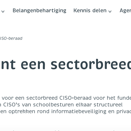
Belangenbehartiging
Kennis delen
Age
CISO-beraad
nt een sectorbree
d
 voor een sectorbreed CISO-beraad voor het fund
n CISO’s van schoolbesturen elkaar structureel
n optrekken rond informatiebeveiliging en priva