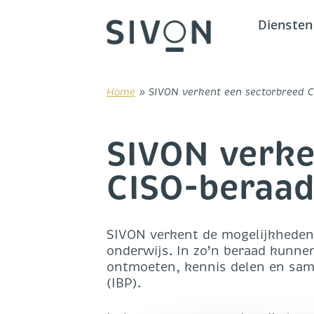
Skip
to
Diensten
content
Home
»
SIVON verkent een sectorbreed 
SIVON verke
CISO-beraa
SIVON verkent de mogelijkheden
onderwijs. In zo’n beraad kunne
ontmoeten, kennis delen en same
(IBP).