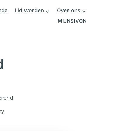
nda
Lid worden
Over ons
MIJNSIVON
d
erend
cy