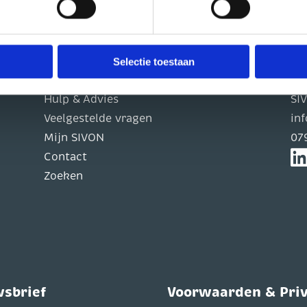
en.
cht om uw toestemming in te trekken. Dit kunt u doen via de zwe
Selectie toestaan
Praktische info
Co
Hulp & Advies
SI
Veelgestelde vragen
in
Mijn SIVON
07
Contact
Zoeken
wsbrief
Voorwaarden & Pri