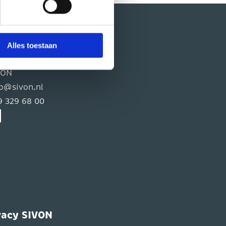
vende zwarte knop, linksonder
Alles toestaan
ntact
VON
fo@sivon.nl
9 329 68 00
vacy SIVON