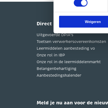
persoonsgegevens verwerk
U heeft te allen tijde het re
op onze website.
Weigeren
Direct naar
Uitgevoerde DPIA’s
Toetsen verwerkersovereenkomsten
Leermiddelen aanbesteding vo
Onze rol in IBP
Onze rol in de leermiddelenmarkt
Belangenbehartiging
Aanbestedingskalender
Meld je nu aan voor de nieu