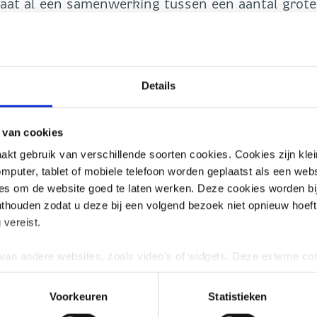
taat al een samenwerking tussen een aantal grote
re scholen horen we dat er behoefte is aan een v
wisselen, complexe vraagstukken te bespreken en
delen.
Details
ad het beste vorm kan krijgen. Daarbij kijken w
nderwijs en stemmen we af met onder andere Kenn
BO-raad. Ook is er via een vragenlijst input
 van cookies
.
t gebruik van verschillende soorten cookies. Cookies zijn kle
et beraad van en voor de sector is. SIVON ziet voo
mputer, tablet of mobiele telefoon worden geplaatst als een webs
ijvoorbeeld bij de organisatie en ondersteuning in 
ies om de website goed te laten werken. Deze cookies worden bi
en uiteindelijk zelf hoe het beraad wordt ingeric
onthouden zodat u deze bij een volgend bezoek niet opnieuw hoeft 
 SIVON blijft aangehaakt, om te ondersteunen en
 vereist.
 beraad.
an andere websites, zoals video’s of widgets. Deze externe co
vertenties aan te passen of gebruikersgedrag bij te houden. Dez
ming voor geeft of interactie heeft met de embedded content. In
Voorkeuren
Statistieken
 Lees de privacyverklaring van de betreffende website in kwestie