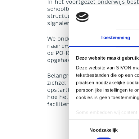
In het voortgezet onderwijs bes
schoolbesturen. Ook vanuit ande
structuur om ervaringen uit te 
signalen vanuit de sector te bun
Toestemming
We onderzoeken nu hoe zo’n bera
naar ervaringen in het hoger o
de PO-Raad en VO-raad, SURF en M
Deze website maakt gebruik
opgehaald bij CISO’s in de sector
Deze website van SIVON maak
Belangrijk uitgangspunt is dat h
tekstbestanden die op een co
zichzelf een faciliterende rol, b
plaatsen noodzakelijke cook
opstartfase. De deelnemers bepal
persoonlijke instellingen te 
hoe het zich verder ontwikkelt.
cookies is geen toestemming
faciliteren naar behoefte van het
Soms embedden wij content v
plaatsen, bijvoorbeeld om ad
Toestemmingsselectie
geplaatst als u hier toestem
Noodzakelijk
worden gedeeld met 1 partij.