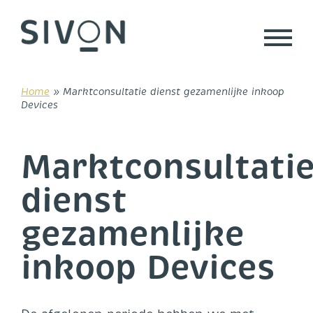
Skip
to
content
Home
»
Marktconsultatie dienst gezamenlijke inkoop
Devices
Marktconsultati
dienst
gezamenlijke
inkoop Devices