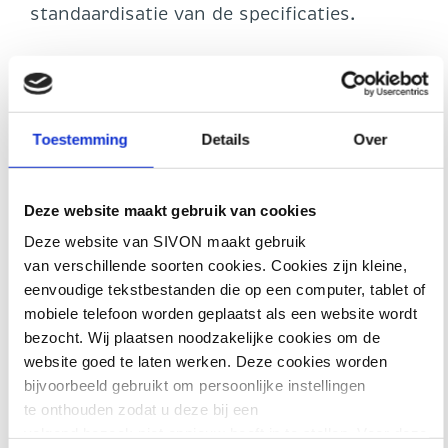
standaardisatie van de specificaties.
Ook de onzekerheid op de hardwaremarkt
is besproken. Componenttekorten, de
groeiende vraag vanuit AI en datacenters,
geopolitieke ontwikkelingen,
Toestemming
Details
Over
handelsbeperkingen en wisselkoersen
beïnvloeden prijzen, beschikbaarheid en
levertijden. De gevolgen verschillen per
Deze website maakt gebruik van cookies
fabrikant en productieketen. Voor de
Deze website van SIVON maakt gebruik
komende uitvraagronde(s) lijkt deze
van verschillende soorten cookies. Cookies zijn kleine,
onzekerheid aan te houden. SIVON gaat
eenvoudige tekstbestanden die op een computer, tablet of
daarom samen met leveranciers bekijken
mobiele telefoon worden geplaatst als een website wordt
hoe hier passend mee kan worden
bezocht. Wij plaatsen noodzakelijke cookies om de
omgegaan.
website goed te laten werken. Deze cookies worden
bijvoorbeeld gebruikt om persoonlijke instellingen
Een breed gedeeld aandachtspunt is het
te onthouden zodat u deze bij een
tijdig betrekken van leveranciers en
volgend bezoek niet opnieuw hoeft in te stellen. Voor deze
fabrikanten bij de planning en