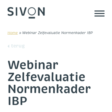
Skip
to
content
Home
»
Webinar Zelfevaluatie Normenkader IBP
terug
Webinar
Zelfevaluatie
Normenkader
IBP