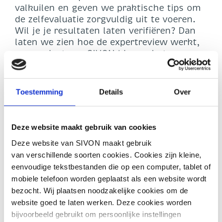
valkuilen en geven we praktische tips om
de zelfevaluatie zorgvuldig uit te voeren.
Wil je je resultaten laten verifiëren? Dan
laten we zien hoe de expertreview werkt,
een project van SIVON binnen het
programma Digitaal Veilig Onderwijs. Tot
slot bespreken we de uitkomsten. Op
basis hiervan kun je een planning en
Toestemming
Details
Over
roadmap opstellen om stapsgewijs toe te
werken naar het volledig voldoen aan het
Normenkader IBP in 2030.
Deze website maakt gebruik van cookies
Deze website van SIVON maakt gebruik
Er is volop ruimte om vragen te stellen
van verschillende soorten cookies. Cookies zijn kleine,
aan de experts.
eenvoudige tekstbestanden die op een computer, tablet of
mobiele telefoon worden geplaatst als een website wordt
Voor wie?
bezocht. Wij plaatsen noodzakelijke cookies om de
website goed te laten werken. Deze cookies worden
bijvoorbeeld gebruikt om persoonlijke instellingen
Schoolbesturen die nog aan het begin