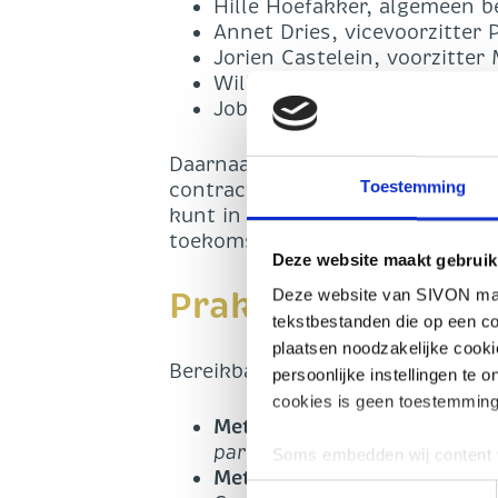
Hille Hoefakker, algemeen b
Annet Dries, vicevoorzitter
Jorien Castelein, voorzitte
Willem-Jan van Elk, strateg
Job Vos, senior adviseur pri
Daarnaast zijn er workshops ove
Toestemming
contractmanagement en de rol e
kunt in gesprek gaan met relat
toekomstbeeld van de onderwijs
Deze website maakt gebruik
Praktisch
Deze website van SIVON maak
tekstbestanden die op een co
plaatsen noodzakelijke cook
Bereikbaarheid:
persoonlijke instellingen te 
cookies is geen toestemming
Met de auto:
bekijk de route
parkeerbeleid (zie onder par
Soms embedden wij content v
Met het OV:
het Leerklooste
plaatsen, bijvoorbeeld om ad
Toestemmingsselectie