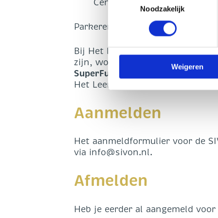
Centraal Station Amersfoort
geplaatst als u hier toestem
Noodzakelijk
worden gedeeld met 1 partij.
Parkeren:
persoonsgegevens verwerk
Bij Het Leerklooster zijn een be
U heeft te allen tijde het re
zijn, word je door het personee
op onze website.
Weigeren
SuperFun
(Middelhoefseweg 10, A
Het Leerklooster brengen.
Aanmelden
Het aanmeldformulier voor de SI
via info@sivon.nl.
Afmelden
Heb je eerder al aangemeld voor