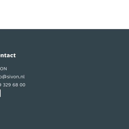
ntact
VON
fo@sivon.nl
9 329 68 00