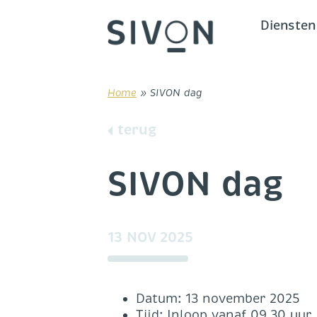
Skip
to
Diensten
content
Home
»
SIVON dag
terug
SIVON dag
13 NOV 2025
Datum: 13 november 2025
Tijd: Inloop vanaf 09.30 uur,