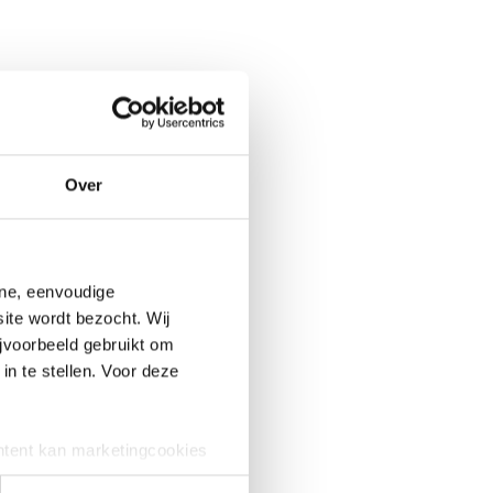
Over
BP. Je
r het
ine, eenvoudige
ite wordt bezocht. Wij
jvoorbeeld gebruikt om
in te stellen. Voor deze
ntent kan marketingcookies
e cookies worden alleen