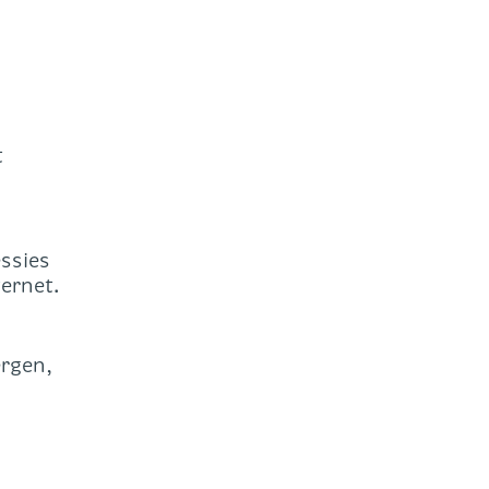
t
ssies
ernet.
ergen,