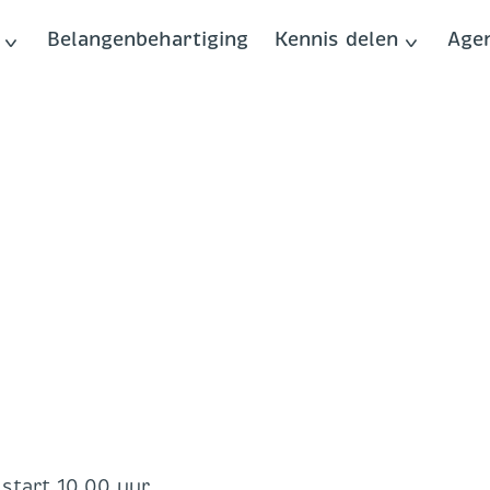
Belangenbehartiging
Kennis delen
Age
 start 10.00 uur