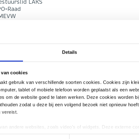
estuurslid LAKS
 PO-Raad
r MEVW
isch adviseur leermiddelen, SIVON
vacy en FG
r onder andere AI in het onderwijs, open source,
Details
n ondersteuning van SIVON bij het Normenkader I
iemanagers en productadviseurs en meedenken ove
markt.
 van cookies
t gebruik van verschillende soorten cookies. Cookies zijn kle
mputer, tablet of mobiele telefoon worden geplaatst als een webs
ies om de website goed te laten werken. Deze cookies worden bi
onthouden zodat u deze bij een volgend bezoek niet opnieuw hoeft 
 vereist.
 via Google Maps.
Let op: Houd rekening met het
keren).
an andere websites, zoals video’s of widgets. Deze externe co
r is goed bereikbaar met bus 34 en bus 56 vanaf
vertenties aan te passen of gebruikersgedrag bij te houden. Dez