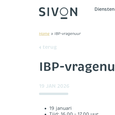
Skip
to
Diensten
content
Home
»
IBP-vragenuur
terug
IBP-vragenu
19 JAN 2026
19 januari
Tijd: 16.00 – 17.00 uur