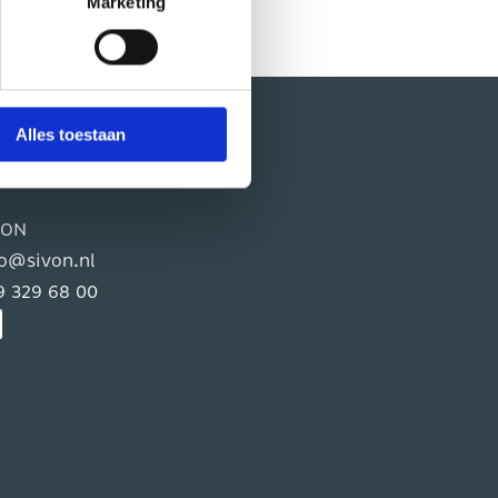
Marketing
 om te zien hoe zij uw
vende zwarte knop, linksonder
Alles toestaan
ntact
VON
fo@sivon.nl
9 329 68 00