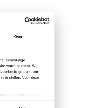
t
tuur?
m
elde
Over
te
er
ine, eenvoudige
ite wordt bezocht. Wij
jvoorbeeld gebruikt om
in te stellen. Voor deze
ij dat
ntent kan marketingcookies
e cookies worden alleen
 dat geval kunnen uw gegevens