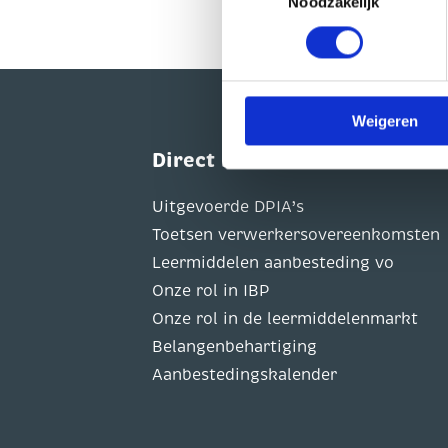
Noodzakelijk
worden gedeeld met 1 partij.
persoonsgegevens verwerk
U heeft te allen tijde het re
op onze website.
Weigeren
Direct naar
Uitgevoerde DPIA’s
Toetsen verwerkersovereenkomsten
Leermiddelen aanbesteding vo
Onze rol in IBP
Onze rol in de leermiddelenmarkt
Belangenbehartiging
Aanbestedingskalender