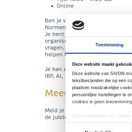
Online
Ben je werkzaam bij een schoolb
Normenkader IBP of informatiebe
Je bent niet de enige. Wij krijg
organiseert SIVON maandelijks 
Toestemming
vragen. Daarnaast geven we een
helpen bij het uitvoeren van hu
Deze website maakt gebruik
Je kan al je IBP-vragen stellen 
Deze website van SIVON maak
IBP, AI, DPIA’s en toetsen ver
tekstbestanden die op een co
plaatsen noodzakelijke cook
Meedoen?
persoonlijke instellingen te 
cookies is geen toestemming
Meld je aan en stuur jouw vraag 
Soms embedden wij content v
de juiste experts aanwezig zijn b
plaatsen, bijvoorbeeld om ad
Toestemmingsselectie
geplaatst als u hier toestem