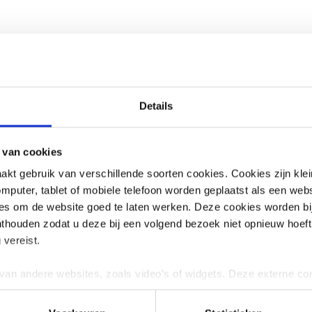
estuur en heb je vragen over de uitvoering van he
veiliging en privacy (IBP) binnen jouw schoolbes
en regelmatig vragen vanuit schoolbesturen. Daaro
een vragenuur waarin we ingaan op de meest gest
Details
 korte update over wat SIVON oppakt om scholen 
n IBP-beleid.
 van cookies
over bijvoorbeeld de uitvoering van het Normenkad
t gebruik van verschillende soorten cookies. Cookies zijn kle
werkersovereenkomsten.
mputer, tablet of mobiele telefoon worden geplaatst als een webs
ies om de website goed te laten werken. Deze cookies worden bi
onthouden zodat u deze bij een volgend bezoek niet opnieuw hoeft 
 vereist.
in via onderstaand aanmeldformulier. Zo zorgen w
an andere websites, zoals video’s of widgets. Deze externe co
ij het vragenuur.
vertenties aan te passen of gebruikersgedrag bij te houden. Dez
ming voor geeft of interactie heeft met de embedded content. In