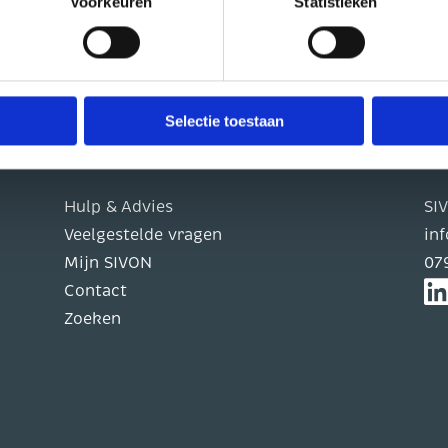
Voorkeuren
Statistieken
 Lees de privacyverklaring van de betreffende website in kwestie
en.
cht om uw toestemming in te trekken. Dit kunt u doen via de zwe
Selectie toestaan
Praktische info
Co
Hulp & Advies
SI
Veelgestelde vragen
in
Mijn SIVON
07
Contact
Zoeken