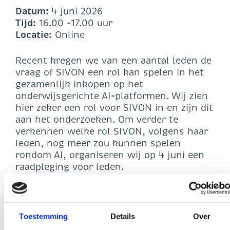
Datum:
4 juni 2026
Tijd:
16.00 -17.00 uur
Locatie:
Online
Recent kregen we van een aantal leden de
vraag of SIVON een rol kan spelen in het
gezamenlijk inkopen op het
onderwijsgerichte AI-platformen. Wij zien
hier zeker een rol voor SIVON in en zijn dit
aan het onderzoeken. Om verder te
verkennen welke rol SIVON, volgens haar
leden, nog meer zou kunnen spelen
rondom AI, organiseren wij op 4 juni een
raadpleging voor leden.
In deze raadpleging kan jij als lid aan ons
vertellen waar jouw wensen en behoeftes
liggen. Op basis hiervan gaan wij kijken
Toestemming
Details
Over
welke rol SIVON voor de schoolbesturen