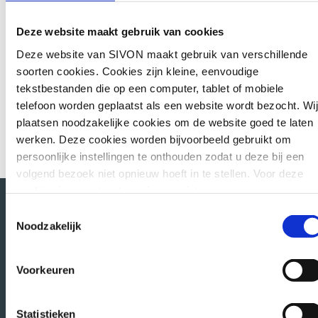
kan oppakken. Deze raadpleging is alleen
voor personen die werkzaam zijn bij een
Deze website maakt gebruik van cookies
schoolbestuur dat lid is van SIVON.
Deze website van SIVON maakt gebruik van verschillende
soorten cookies. Cookies zijn kleine, eenvoudige
Meld je aan
tekstbestanden die op een computer, tablet of mobiele
telefoon worden geplaatst als een website wordt bezocht. Wij
plaatsen noodzakelijke cookies om de website goed te laten
werken. Deze cookies worden bijvoorbeeld gebruikt om
persoonlijke instellingen te onthouden zodat u deze bij een
volgend bezoek niet opnieuw hoeft in te stellen. Voor deze
cookies is geen toestemming vereist.
Toestemmingsselectie
Soms embedden wij content van andere websites, zoals
Noodzakelijk
Direct naar
video’s of widgets. Deze externe content kan
marketingcookies plaatsen, bijvoorbeeld om advertenties aa
Voorkeuren
Uitgevoerde DPIA’s
te passen of gebruikersgedrag bij te houden. Deze cookies
worden alleen geplaatst als u hier toestemming voor geeft of
Toetsen verwerkersovereenkomsten
interactie heeft met de embedded content. In dat
Statistieken
Leermiddelen aanbesteding vo