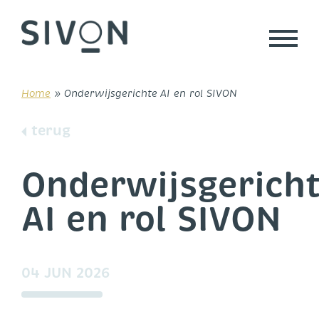
Skip
to
content
Home
»
Onderwijsgerichte AI en rol SIVON
terug
Onderwijsgerich
AI en rol SIVON
04 JUN 2026