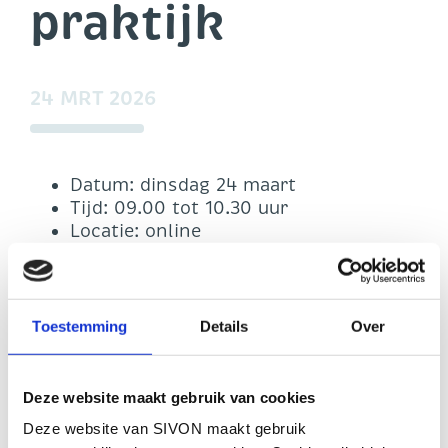
praktijk
24 MRT 2026
Datum: dinsdag 24 maart
Tijd: 09.00 tot 10.30 uur
Locatie: online
Tijdens deze compacte, online sessie praat
Ludo Huisman (Manager Inkoop SIVON)
het Netwerk Inkoop bij over recente, voor
Toestemming
Details
Over
schoolbesturen relevante jurisprudentie.
Deze website maakt gebruik van cookies
Relevante uitspraken worden nader
toegelicht, zodat jij daar in jouw
Deze website van SIVON maakt gebruik
dagelijkse praktijk je voordeel mee kan