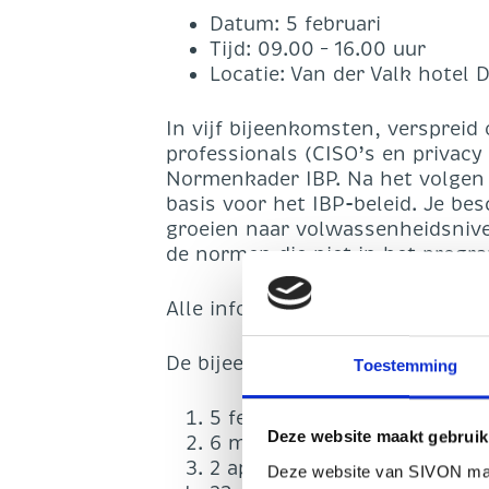
Datum: 5 februari
Tijd: 09.00 – 16.00 uur
Locatie: Van der Valk hotel 
In vijf bijeenkomsten, verspreid
professionals (CISO’s en privacy
Normenkader IBP. Na het volgen 
basis voor het IBP-beleid. Je be
groeien naar volwassenheidsnive
de normen die niet in het prog
Alle informatie over het progra
De bijeenkomsten in Dordrecht v
Toestemming
5 februari
Deze website maakt gebruik
6 maart 2026
2 april 2026
Deze website van SIVON maak