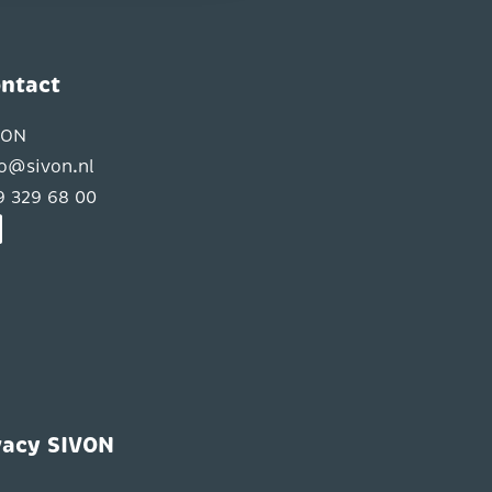
ntact
VON
fo@sivon.nl
9 329 68 00
vacy SIVON