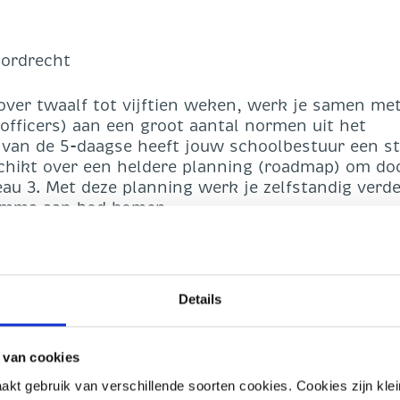
Dordrecht
 over twaalf tot vijftien weken, werk je samen me
 officers) aan een groot aantal normen uit het
van de 5-daagse heeft jouw schoolbestuur een st
schikt over een heldere planning (roadmap) om do
au 3. Met deze planning werk je zelfstandig verd
ramma aan bod komen.
mma vind je
hier
.
inden plaats op de volgende data:
Details
 van cookies
t gebruik van verschillende soorten cookies. Cookies zijn kle