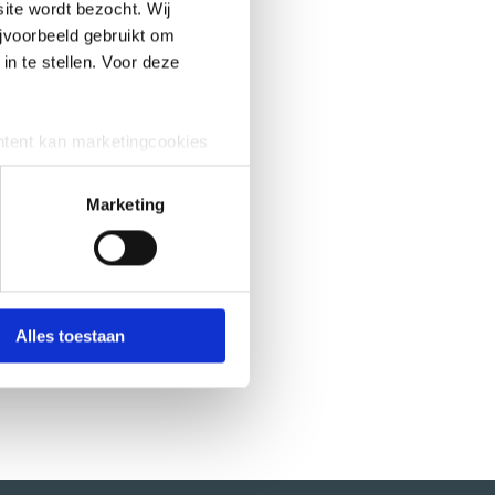
ite wordt bezocht. Wij
jvoorbeeld gebruikt om
in te stellen. Voor deze
tatie
ntent kan marketingcookies
neemt
e cookies worden alleen
s.
 dat geval kunnen uw gegevens
Marketing
 om te zien hoe zij uw
nt om
vende zwarte knop, linksonder
Alles toestaan