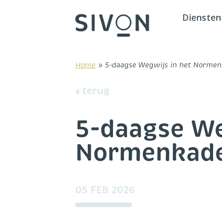
Skip
to
Diensten
content
Home
»
5-daagse Wegwijs in het Normen
terug
5-daagse We
Normenkade
05 FEB 2026