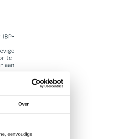
t IBP-
evige
or te
er aan
Over
ine, eenvoudige