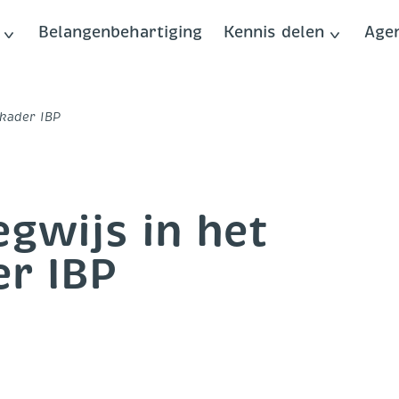
Belangenbehartiging
Kennis delen
Age
kader IBP
gwijs in het
r IBP