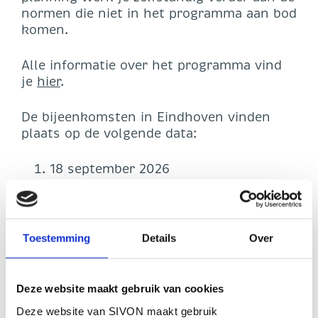
normen die niet in het programma aan bod
komen.
Alle informatie over het programma vind
je
hier
.
De bijeenkomsten in Eindhoven vinden
plaats op de volgende data:
18 september 2026
8 oktober 2026
5 november 2026
27 november 2026
11 december 2026
Toestemming
Details
Over
Naast de verantwoordelijke voor de
implementatie van het normenkader IBP is
Deze website maakt gebruik van cookies
het belangrijk dat tijdens enkele dagen
Deze website van SIVON maakt gebruik