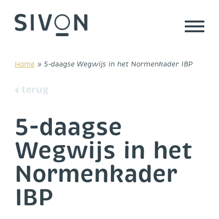
Skip
to
content
Home
»
5-daagse Wegwijs in het Normenkader IBP
terug
5-daagse
Wegwijs in het
Normenkader
IBP