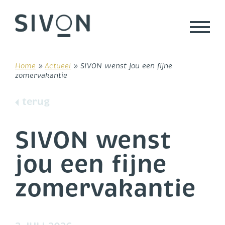
Skip
to
content
Home
»
Actueel
»
SIVON wenst jou een fijne
zomervakantie
terug
SIVON wenst
jou een fijne
zomervakantie