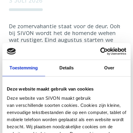
3 JULI 2026
De zomervakantie staat voor de deur. Ook
bij SIVON wordt het de komende weken
wat rustiger. Eind augustus starten we
onze berichtgeving via sivon.nl weer op en
zijn we ook terug met een nieuwe
nieuwsbrief.
Toestemming
Details
Over
We wensen je een fijne en ontspannen
zomer en kijken ernaar uit om na de
vakantie samen verder te werken aan
Deze website maakt gebruik van cookies
veilig en toekomstbestendig (digitaal)
Deze website van SIVON maakt gebruik
onderwijs.
van verschillende soorten cookies. Cookies zijn kleine,
eenvoudige tekstbestanden die op een computer, tablet of
mobiele telefoon worden geplaatst als een website wordt
bezocht. Wij plaatsen noodzakelijke cookies om de