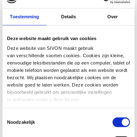
De Kamerleden Moorman
en Kathmann (beiden Pro) vragen in hun
Toestemming
Details
Over
motie om de digitale autonomie van het
funderend onderwijs structureel en
aantoonbaar te vergroten en hiervoor
Deze website maakt gebruik van cookies
samen met het veld plannen voor uit te
werken. Voor SIVON staat digitale
Deze website van SIVON maakt gebruik
autonomie en gegevensbescherming
van verschillende soorten cookies. Cookies zijn kleine,
al centraal en pakken dit ook samen op
eenvoudige tekstbestanden die op een computer, tablet of
met o.a. Kennisnet.
mobiele telefoon worden geplaatst als een website wordt
bezocht. Wij plaatsen noodzakelijke cookies om de
Scholen moeten technologie kunnen
website goed te laten werken. Deze cookies worden
gebruiken zonder de regie over hun data,
bijvoorbeeld gebruikt om persoonlijke instellingen
publieke waarden en onderwijskundige
te onthouden zodat u deze bij een
keuzes te verliezen. Daarbij volgen we
volgend bezoek niet opnieuw hoeft in te stellen. Voor
twee sporen. We maken duidelijke
deze cookies is geen toestemming vereist.
Toestemmingsselectie
afspraken met bestaande leveranciers,
Noodzakelijk
zodat scholen technologie vandaag veilig
Soms embedden wij content van andere websites, zoals
kunnen gebruiken. Tegelijk werken we
video’s of widgets. Deze externe content kan