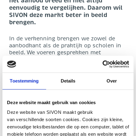
het aanbod breed en niet altijd
eenvoudig te vergelijken. Daarom wil
SIVON deze markt beter in beeld
brengen.
In de verkenning brengen we zowel de
aanbodkant als de praktijk op scholen in
beeld. We voeren gesprekken met
leveranciers over hun producten,
functionaliteiten, koppelingen, AI-
ontwikkelingen, eigenaarschap van
toetsmateriaal en mogelijkheden om
Toestemming
Details
Over
toetsmateriaal en gegevens mee te nemen
naar een ander systeem. Daarnaast
spreken we met po- en vo-scholen over
Deze website maakt gebruik van cookies
hun ervaringen, behoeften en knelpunten
Deze website van SIVON maakt gebruik
bij het kiezen, gebruiken en beheren van
van verschillende soorten cookies. Cookies zijn kleine,
toetsproducten.
eenvoudige tekstbestanden die op een computer, tablet of
mobiele telefoon worden geplaatst als een website wordt