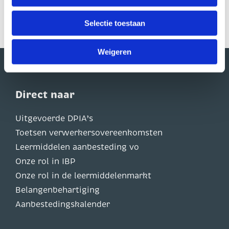
U heeft te allen tijde het recht om uw toestemming in te
trekken. Dit kunt u doen via de zwevende zwarte knop,
Selectie toestaan
linksonder op onze website.
Weigeren
Direct naar
Uitgevoerde DPIA’s
Toetsen verwerkersovereenkomsten
Leermiddelen aanbesteding vo
Onze rol in IBP
Onze rol in de leermiddelenmarkt
Belangenbehartiging
Aanbestedingskalender