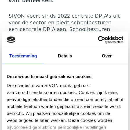
wilt beheersen.
SIVON voert sinds 2022 centrale DPIA’s uit
voor de sector en biedt schoolbesturen
een centrale DPIA aan. Schoolbesturen
kunnen hiermee zelf lokale DPIA’s
uitvoeren. Op basis van signalen uit de
sector en onze eigen ervaringen werken
we aan een nieuwe versie van
Toestemming
Details
Over
ons lokale DPIA-model. De nieuwe versie
wordt nog toegankelijker, duidelijker en
beter uitvoerbaar voor iedereen binnen de
Deze website maakt gebruik van cookies
sector die zich bezighoudt met IBP.
Deze website van SIVON maakt gebruik
van verschillende soorten cookies. Cookies zijn kleine,
Om dat doel te realiseren, hebben we jouw
eenvoudige tekstbestanden die op een computer, tablet of
hulp nodig. Wat werkt er al goed? Waar
mobiele telefoon worden geplaatst als een website wordt
loop je tegenaan? Wat heb je nodig om
bezocht. Wij plaatsen noodzakelijke cookies om de
DPIA’s structureel uit te voeren en in de
website goed te laten werken. Deze cookies worden
praktijk door te voeren? Jouw input helpt
bijvoorbeeld gebruikt om persoonlijke instellingen