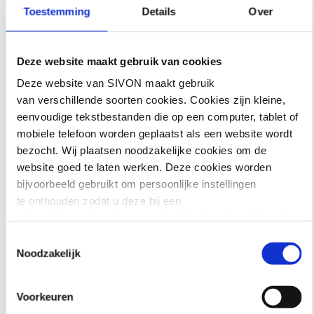
Toestemming
Details
Over
noodzakelijk bewaard (namelijk vier
jaar), ook nadat gebruikersaccounts al
zijn verwijderd.
Firefly (AI-
Deze website maakt gebruik van cookies
functionaliteit) voegt automatisch
Deze website van SIVON maakt gebruik
Content Credentials toe aan
van verschillende soorten cookies. Cookies zijn kleine,
AI‑beelden en bewaart deze onbeperkt
eenvoudige tekstbestanden die op een computer, tablet of
in Adobe’s cloud. Het is voor
mobiele telefoon worden geplaatst als een website wordt
gebruikers niet duidelijk dat deze
bezocht. Wij plaatsen noodzakelijke cookies om de
gegevens worden toegevoegd,
website goed te laten werken. Deze cookies worden
waarom dit gebeurt of hoelang ze
bijvoorbeeld gebruikt om persoonlijke instellingen
worden opgeslagen.
te onthouden zodat u deze bij een
Bij inzageverzoeken bij Adobe blijken
volgend bezoek niet opnieuw hoeft in te stellen. Voor deze
AI‑prompts of gegevens die met
cookies is geen toestemming vereist.
derden zijn gedeeld soms te
Toestemmingsselectie
Noodzakelijk
ontbreken. Beheerders op de
Soms embedden wij content van andere websites, zoals
scholen beschikken daarnaast niet
video’s of widgets. Deze externe content kan
over goede tools
Voorkeuren
marketingcookies plaatsen, bijvoorbeeld om advertenties
om gebruikersgegevens volledig op te