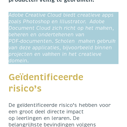
Adobe Creative Cloud biedt creatieve apps
zoals Photoshop en Illustrator. Adobe
Document Cloud zich richt op het maken,
beheren en ondertekenen van
PDF‑documenten. Scholen maken gebruik
van deze applicaties, bijvoorbeeld binnen
projecten en vakken in het creatieve
domein.
Geïdentificeerde
risico’s
De geïdentificeerde risico’s hebben voor
een groot deel directe impact
op leerlingen en leraren. De
belangrijkste bevindingen volgens