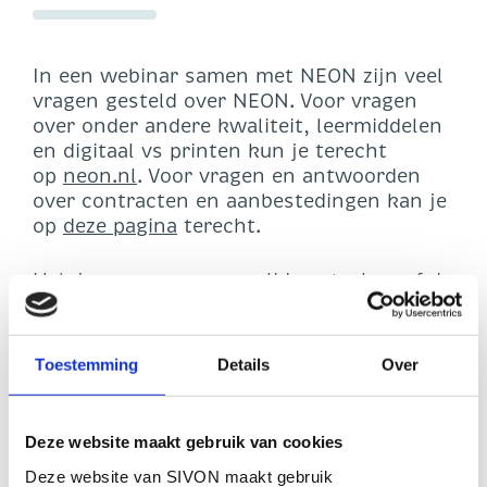
In een webinar samen met NEON zijn veel
vragen gesteld over NEON. Voor vragen
over onder andere kwaliteit, leermiddelen
en digitaal vs printen kun je terecht
op
neon.nl
. Voor vragen en antwoorden
over contracten en aanbestedingen kan je
op
deze pagina
terecht.
Heb je nog vragen over lidmaatschap of de
leermiddelen die niet in de veelgestelde
vragen staan? Dan kunt je contact
opnemen met NEON door een mail te
Toestemming
Details
Over
sturen naar
tijmen@neon.nl
of
via
neon.nl/meedoen.
Ook als je door wilt
praten over het lidmaatschap kan je
Deze website maakt gebruik van cookies
contact met NEON opnemen.
Deze website van SIVON maakt gebruik