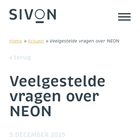
Skip
to
content
Home
»
Actueel
»
Veelgestelde vragen over NEON
terug
Veelgestelde
vragen over
NEON
5 DECEMBER 2025