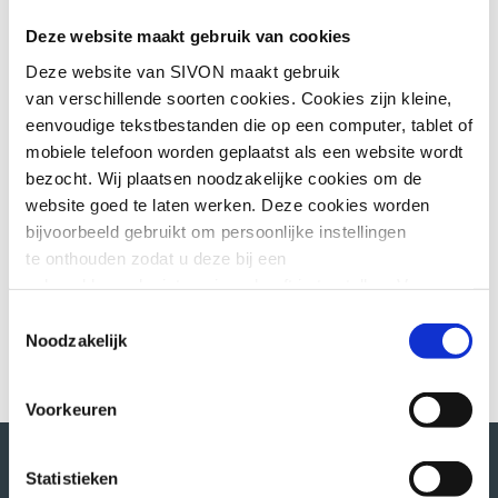
uitbesteed) en een bewustzijnsplan met
ondersteunend materiaal.
Deze website maakt gebruik van cookies
Deze website van SIVON maakt gebruik
De bijeenkomsten zijn verspreid over 15
van verschillende soorten cookies. Cookies zijn kleine,
weken. Om je niet te overspoelen met het
eenvoudige tekstbestanden die op een computer, tablet of
werk van het normenkader, heb je
mobiele telefoon worden geplaatst als een website wordt
tussendoor tijd voor voorbereiding en
bezocht. Wij plaatsen noodzakelijke cookies om de
uitwerking. Zo benutten we de momenten
website goed te laten werken. Deze cookies worden
samen optimaal.
bijvoorbeeld gebruikt om persoonlijke instellingen
De inschrijving opent eind deze maand,
te onthouden zodat u deze bij een
houd onze website en nieuwsbrieven in de
volgend bezoek niet opnieuw hoeft in te stellen. Voor
gaten voor meer informatie.
deze cookies is geen toestemming vereist.
Toestemmingsselectie
Noodzakelijk
Soms embedden wij content van andere websites, zoals
video’s of widgets. Deze externe content kan
Voorkeuren
marketingcookies plaatsen, bijvoorbeeld om advertenties
aan te passen of gebruikersgedrag bij te houden. Deze
cookies worden alleen geplaatst als u hier toestemming
Statistieken
voor geeft of interactie heeft met