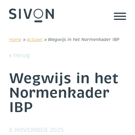
Skip
to
content
Home
»
Actueel
»
Wegwijs in het Normenkader IBP
terug
Wegwijs in het
Normenkader
IBP
6 NOVEMBER 2025