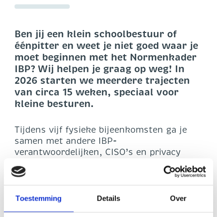
Ben jij een klein schoolbestuur of
éénpitter en weet je niet goed waar je
moet beginnen met het Normenkader
IBP? Wij helpen je graag op weg! In
2026 starten we meerdere trajecten
van circa 15 weken, speciaal voor
kleine besturen.
Tijdens vijf fysieke bijeenkomsten ga je
samen met andere IBP-
verantwoordelijken, CISO’s en privacy
officers aan de slag. We nemen je niet
alleen mee door de inhoud van het
normenkader, maar helpen je ook met het
opstellen van beleid, concrete incident- en
Toestemming
Details
Over
change processen (ook als je deze hebt