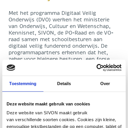
Met het programma Digitaal Veilig
Onderwijs (DVO) werken het ministerie
van Onderwijs, Cultuur en Wetenschap,
Kennisnet, SIVON, de PO-Raad en de VO-
raad samen met schoolbesturen aan
digitaal veilig funderend onderwijs. De
programmapartners erkennen dat het,
zeker voor kleinere besturen, een forse
opgave kan zijn om toe te werken naar
volwassenheidsniveau 3 van het
Normenkader IBP. Hoewel schoolbesturen
Toestemming
Details
Over
zelf verantwoordelijk zijn voor digitaal
veilig onderwijs, worden zij ondersteund
in hun reis daarnaartoe. Met praktische
Deze website maakt gebruik van cookies
uitleg, voorbeelddocumenten, tools en
diensten, maar ook met specifiekere
Deze website van SIVON maakt gebruik
ondersteuning. Staatssecretaris Becking
van verschillende soorten cookies. Cookies zijn kleine,
van OCW heeft besloten het programma
eenvoudige tekstbestanden die op een computer, tablet of