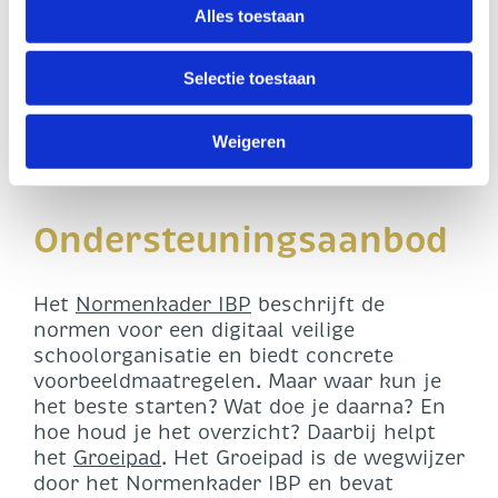
Alles toestaan
veiligheid achterblijft. De staatssecretaris
U heeft te allen tijde het recht om uw toestemming in te
streeft zoveel mogelijk naar
trekken. Dit kunt u doen via de zwevende zwarte knop,
vergelijkbaarheid tussen de verschillende
Selectie toestaan
linksonder op onze website.
onderwijssectoren en verkent daarom de
mogelijkheden om de bevoegdheid van de
Weigeren
Inspectie ten aanzien van dit onderwerp
vast te leggen.
Ondersteuningsaanbod
Het
Normenkader IBP
beschrijft de
normen voor een digitaal veilige
schoolorganisatie en biedt concrete
voorbeeldmaatregelen. Maar waar kun je
het beste starten? Wat doe je daarna? En
hoe houd je het overzicht? Daarbij helpt
het
Groeipad
. Het Groeipad is de wegwijzer
door het Normenkader IBP en bevat