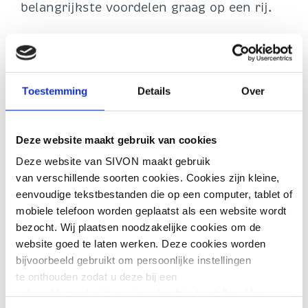
belangrijkste voordelen graag op een rij.
Diensten die voldoen aan de
regelgeving op het gebied van
informatiebeveiliging en privacy
. Zo
weet je bijvoorbeeld dat je met Veilig
Toestemming
Details
Over
Internet ook echt veilig zit.
Kostenbesparing door collectieve
inkoop
. Door samen in te kopen,
Deze website maakt gebruik van cookies
maken we goede afspraken over
Deze website van SIVON maakt gebruik
kwaliteit én prijs. Het geld dat je
van verschillende soorten cookies. Cookies zijn kleine,
bespaart, kun je inzetten voor wat er
eenvoudige tekstbestanden die op een computer, tablet of
echt toe doet: goed onderwijs.
mobiele telefoon worden geplaatst als een website wordt
Minder risico’s door solide
bezocht. Wij plaatsen noodzakelijke cookies om de
contracten
. We sluiten namens onze
website goed te laten werken. Deze cookies worden
leden betrouwbare contracten af met
bijvoorbeeld gebruikt om persoonlijke instellingen
leveranciers. Bij het niet naleven van
te onthouden zodat u deze bij een
het contract, adviseren wij het
volgend bezoek niet opnieuw hoeft in te stellen. Voor
schoolbestuur.