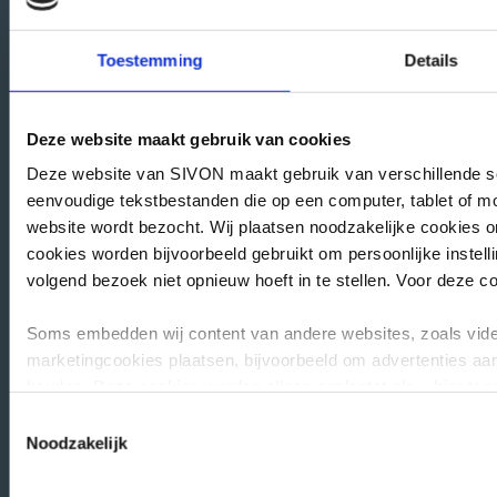
Praktische info
Toestemming
Details
Hulp & Advies
Veelgestelde vragen
Deze website maakt gebruik van cookies
Mijn SIVON
Contact
Deze website van SIVON maakt gebruik van verschillende soo
eenvoudige tekstbestanden die op een computer, tablet of mo
Zoeken
website wordt bezocht. Wij plaatsen noodzakelijke cookies 
Contact
cookies worden bijvoorbeeld gebruikt om persoonlijke instell
volgend bezoek niet opnieuw hoeft in te stellen. Voor deze 
SIVON
Soms embedden wij content van andere websites, zoals vide
info@sivon.nl
marketingcookies plaatsen, bijvoorbeeld om advertenties aan
079 329 68 00
houden. Deze cookies worden alleen geplaatst als u hier toes
de embedded content. In dat geval kunnen uw gegevens word
Toestemmingsselectie
privacyverklaring van de betreffende website in kwestie om t
Noodzakelijk
Meld je nu aan voor de nieuwsbrief
persoonsgegevens verwerken.