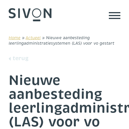
Skip
to
content
Home
»
Actueel
»
Nieuwe aanbesteding
leerlingadministratiesystemen (LAS) voor vo gestart
terug
Nieuwe
aanbesteding
leerlingadminist
(LAS) voor vo