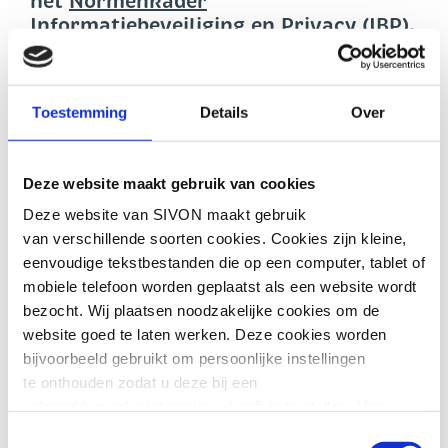
het
Normenkader
Informatiebeveiliging en Privacy (IBP)
.
Een zelfevaluatie van het Normenkader
IBP geeft schoolbesturen inzicht in hoe
Toestemming
Details
Over
digitaal veilig hun schoolomgeving is voor
leerlingen en medewerkers. Wat gaat er
goed en wat moet er nog verbeteren? Een
Deze website maakt gebruik van cookies
zelfevaluatie is het startpunt voor het
Deze website van SIVON maakt gebruik
opstellen van een planning en roadmap
voor digitale veiligheid.
van verschillende soorten cookies. Cookies zijn kleine,
eenvoudige tekstbestanden die op een computer, tablet of
Veel scholen doen al zelfevaluaties van het
mobiele telefoon worden geplaatst als een website wordt
Normenkader IBP, bijvoorbeeld via GRC-
bezocht. Wij plaatsen noodzakelijke cookies om de
tooling, een nulmeting, een assessment of
website goed te laten werken. Deze cookies worden
een andere methode. Schoolbesturen die
bijvoorbeeld gebruikt om persoonlijke instellingen
nog geen zelfevaluatie hebben gedaan,
te onthouden zodat u deze bij een
kunnen vanaf oktober gebruik maken van
volgend bezoek niet opnieuw hoeft in te stellen. Voor
ondersteuning. Ook komt er eind
deze cookies is geen toestemming vereist.
Toestemmingsselectie
september een nieuwe, laagdrempelige