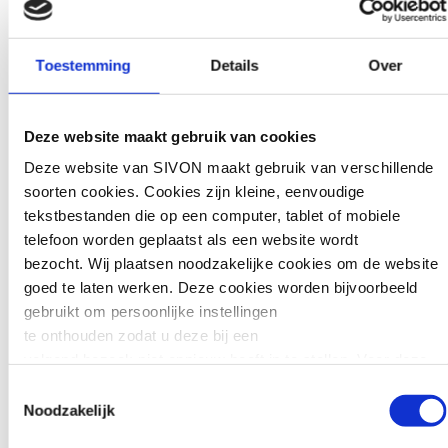
digitale onafhankelijkheid. Informatie over
producten en pilots worden ook binnen
Toestemming
Details
Over
deze groep gedeeld. Je kunt je aanmelden
via
deze link
.
Deze website maakt gebruik van cookies
Webinar
Deze website van SIVON maakt gebruik van verschillende
soorten cookies. Cookies zijn kleine, eenvoudige
Op 18 september hebben we een webinar
tekstbestanden die op een computer, tablet of mobiele
georganiseerd voor geïnteresseerde
telefoon worden geplaatst als een website wordt
schoolbesturen. De presentatie van dit
bezocht. Wij plaatsen noodzakelijke cookies om de website
webinar is te vinden in bovenstaand
goed te laten werken. Deze cookies worden bijvoorbeeld
netwerk. In deze presentatie vind je ook
gebruikt om persoonlijke instellingen
de uitkomsten van de gesprekken met de
te onthouden zodat u deze bij een
schoolbesturen.
volgend bezoek niet opnieuw hoeft in te stellen. Voor deze
cookies is geen toestemming vereist.
Toestemmingsselectie
Meer informatie op
Noodzakelijk
Soms embedden wij content van andere websites, zoals
onze website