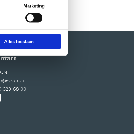
 dat geval kunnen uw gegevens
Marketing
 om te zien hoe zij uw
vende zwarte knop, linksonder
Alles toestaan
ntact
VON
fo@sivon.nl
9 329 68 00