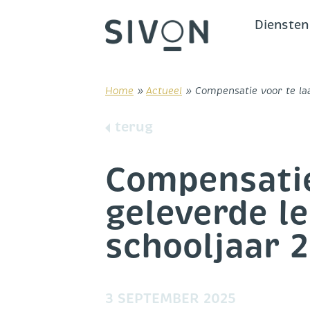
Skip
to
Diensten
content
Home
»
Actueel
»
Compensatie voor te la
terug
Compensatie
geleverde l
schooljaar
3 SEPTEMBER 2025