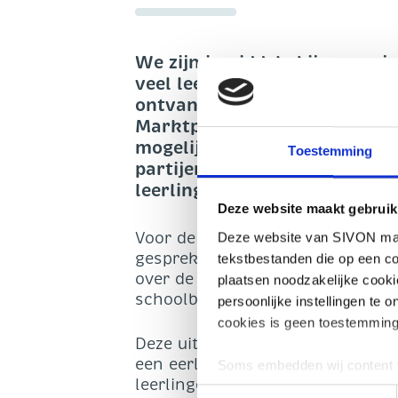
We zijn inmiddels bijna een j
veel leerlingen hun bestelde 
ontvangen. Met Iddink, uitg
Marktpartijen) zijn toen afs
mogelijk bij de leerlingen te 
Toestemming
partijen in de keten konden 
leerlingen worden bezorgd
Deze website maakt gebruik
Voor de zomervakantie van 2025 
Deze website van SIVON maak
gesprekken met Iddink en verte
tekstbestanden die op een co
over de financiële afhandeling v
plaatsen noodzakelijke cook
schoolbesturen zijn hierover g
persoonlijke instellingen te 
cookies is geen toestemming
Deze uitkomst onderstreept het 
een eerlijke, betrouwbare en go
Soms embedden wij content v
leerlingen, leraren en schoolleid
plaatsen, bijvoorbeeld om ad
Toestemmingsselectie