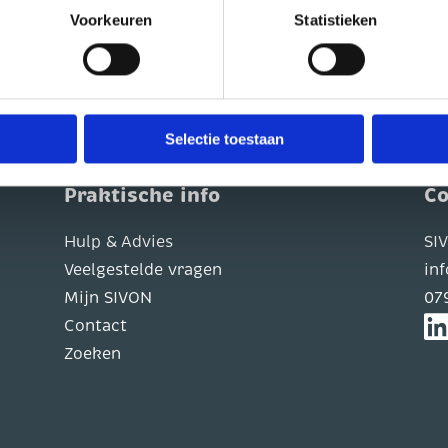
ming voor geeft of interactie heeft met de embedded content. In
Voorkeuren
Statistieken
 Lees de privacyverklaring van de betreffende website in kwestie
en.
cht om uw toestemming in te trekken. Dit kunt u doen via de zwe
Selectie toestaan
Praktische info
Co
Hulp & Advies
SI
Veelgestelde vragen
in
Mijn SIVON
07
Contact
Zoeken