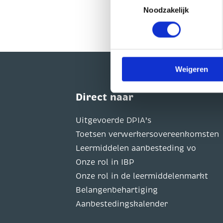
geplaatst als u hier toestem
Noodzakelijk
worden gedeeld met 1 partij.
persoonsgegevens verwerk
U heeft te allen tijde het re
op onze website.
Weigeren
Direct naar
Uitgevoerde DPIA’s
Toetsen verwerkersovereenkomsten
Leermiddelen aanbesteding vo
Onze rol in IBP
Onze rol in de leermiddelenmarkt
Belangenbehartiging
Aanbestedingskalender