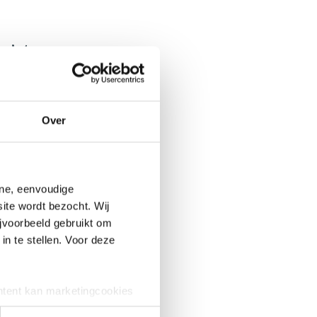
k dat
n alle
Over
de
ine, eenvoudige
ming
ite wordt bezocht. Wij
okken
jvoorbeeld gebruikt om
in te stellen. Voor deze
n voor
ng van
ntent kan marketingcookies
e cookies worden alleen