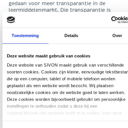
gedaan voor meer transparantie in de
leermiddelenmarkt. Die transparantie is
cruciaal, omdat schoolbesturen moeten
kunnen vertrouwen op eerlijke informatie
over prijzen en voorwaarden. Pas dan
Toestemming
Details
Over
kunnen zij verantwoorde keuzes maken in
het belang van goed onderwijs.
Staatssecretaris Paul
onderschrijft dit,
maar gaf eerder aan onderzoeken van de
Deze website maakt gebruik van cookies
ACM
en het
Ministerie van EZ
op dit vlak
Deze website van SIVON maakt gebruik van verschillende
af te willen wachten voordat zij zich
soorten cookies. Cookies zijn kleine, eenvoudige tekstbesta
beraadt op vervolgstappen. We zijn blij dat
die op een computer, tablet of mobiele telefoon worden
Kamerlid
Kisteman (VVD)
het belang van
geplaatst als een website wordt bezocht. Wij plaatsen
voortgang van het ACM onderzoek
noodzakelijke cookies om de website goed te laten werken.
benadrukt; hopelijk komt er snel
Deze cookies worden bijvoorbeeld gebruikt om persoonlijke
handelingsperspectief.
instellingen te onthouden zodat u deze bij een
volgend bezoek niet opnieuw hoeft in te stellen. Voor deze
Tot slot kregen het terugdringen van het
cookies is geen toestemming vereist.
aantal wegwerpboeken en het stimuleren