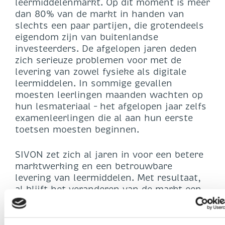
leermiddelenmarkt. Op dit moment is meer
dan 80% van de markt in handen van
slechts een paar partijen, die grotendeels
eigendom zijn van buitenlandse
investeerders. De afgelopen jaren deden
zich serieuze problemen voor met de
levering van zowel fysieke als digitale
leermiddelen. In sommige gevallen
moesten leerlingen maanden wachten op
hun lesmateriaal – het afgelopen jaar zelfs
examenleerlingen die al aan hun eerste
toetsen moesten beginnen.
SIVON zet zich al jaren in voor een betere
marktwerking en een betrouwbare
levering van leermiddelen. Met resultaat,
al blijft het veranderen van de markt een
complexe opgave. Daarom trekt SIVON ook
al jaren aan de bel om aandacht te vragen
voor die marktwerking. Dat wordt dus nu