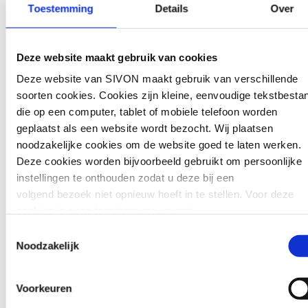
Toestemming
Details
Over
gehoord met het onderzoek door de ACM.
Op haar website schrijft de
toezichthouder:
“Markten werken niet
Deze website maakt gebruik van cookies
automatisch goed voor mensen en
bedrijven. Als markttoezichthouder leggen
Deze website van SIVON maakt gebruik van verschillende
we ons oor te luisteren in de maatschappij
soorten cookies. Cookies zijn kleine, eenvoudige tekstbesta
en dragen we bij aan een oplossing bij
die op een computer, tablet of mobiele telefoon worden
mogelijk marktfalen. Juist in deze tijd is
geplaatst als een website wordt bezocht. Wij plaatsen
het belangrijk dat bedrijven innoveren en
noodzakelijke cookies om de website goed te laten werken.
mensen hiervan de vruchten plukken. Het
Deze cookies worden bijvoorbeeld gebruikt om persoonlijke
is onze rol als toezichthouder om hier
instellingen te onthouden zodat u deze bij een
voortdurend scherp op te zijn, praktijken
volgend bezoek niet opnieuw hoeft in te stellen. Voor deze
te identificeren die een goede werking van
cookies is geen toestemming vereist.
markten belemmeren en die aan te
Toestemmingsselectie
pakken.”
Soms embedden wij content van andere websites, zoals vide
Noodzakelijk
of widgets. Deze externe content kan marketingcookies
SIVON blijft zich, samen met en namens
plaatsen, bijvoorbeeld om advertenties aan te passen of
schoolbesturen, inzetten voor een eerlijke
Voorkeuren
gebruikersgedrag bij te houden. Deze cookies worden alleen
en goede functionerende