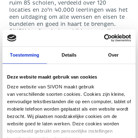
ruim 85 scholen, verdeeld over 120
locaties en zo’n 40.000 leerlingen was het
een uitdaging om alle wensen en eisen te
bundelen en goed in kaart te brengen.
SIVON heeft geholpen bij het opstellen
van de uitvraag en heeft na een intensieve
samenwerking de mini-competitie in
september 2024 opgestart en begeleid.
Toestemming
Details
Over
Samenwerking Wentzo
Deze website maakt gebruik van cookies
Deze website van SIVON maakt gebruik
Het schoolbestuur had de wens om het
van verschillende soorten cookies. Cookies zijn kleine,
volledige huidige netwerk vóór 1 april 2025
eenvoudige tekstbestanden die op een computer, tablet of
in beheer te laten nemen door de gegunde
mobiele telefoon worden geplaatst als een website wordt
NaaS-leverancier. In december 2024 is de
opdracht gegund aan Wentzo, die een
bezocht. Wij plaatsen noodzakelijke cookies om de
inschrijving deed welke zeer goed
website goed te laten werken. Deze cookies worden
aansloot bij de wensen en eisen van Lucas
bijvoorbeeld gebruikt om persoonlijke instellingen
Onderwijs. Deze maand hebben we als